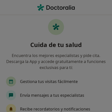
Men
Fractura De Hombro Y Codo • Málaga, Málaga
Filtros
• 1
Seguro
Mapa
Especialistas en Fractura de hombro y codo
Cuida de tu salud
en Málaga
Así organizamos los resultados
Encuentra los mejores especialistas y pide cita.
Descarga la App y accede gratuitamente a funciones
exclusivas para ti:
¿Qué especialidad estás buscando?
Traumatólogo
Gestiona tus visitas fácilmente
Envía mensajes a tus especialistas
Recibe recordatorios y notificaciones