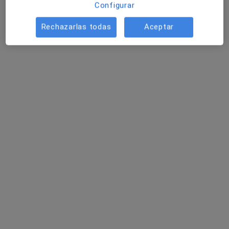
Configurar
Rechazarlas todas
Aceptar
Dr. Pablo Carnero Martin de Soto
·
Ver más
Traumatólogo
62 opiniones
Dirección 1
Dirección 2
Dirección 3
Direcció
Avda. Pintor Sorolla, 25, bajo, Málaga
•
Mapa
Imatde (Instituto Malagueño de Traumatologia y Medicina del Deporte)
Primera visita Traumatología y Cirugía Ortopédica
desde 120 €
Este especialista no ofrece reserva de cita online en esta dirección.