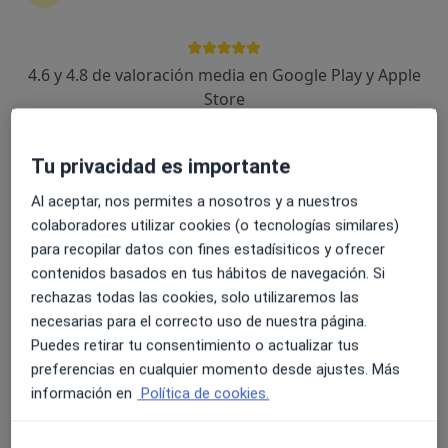
4.6 y 4.8 de valoración media en Google Play y Apple
Dr. Abel Gómez Cáceres
Store
·
Ver más
Traumatólogo
167 opiniones
Tu privacidad es importante
Dirección 1
Dirección 2
Online
Al aceptar, nos permites a nosotros y a nuestros
colaboradores utilizar cookies (o tecnologías similares)
para recopilar datos con fines estadísiticos y ofrecer
Paseo de Antonio Machado 28, Málaga
•
Mapa
contenidos basados en tus hábitos de navegación. Si
Clínica Novem
rechazas todas las cookies, solo utilizaremos las
Primera visita Traumatología
desde 100 €
necesarias para el correcto uso de nuestra página.
Este especialista no ofrece reserva de cita online en esta dirección.
Puedes retirar tu consentimiento o actualizar tus
preferencias en cualquier momento desde ajustes. Más
Pedir una cita
información en
Política de cookies.