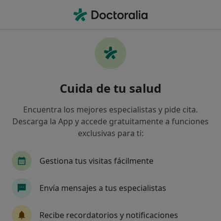
Men
Frustración • Cáceres, Cáceres
Filtros
• 1
Seguro
Mapa
Especialistas en Frustración en Cáceres
Cuida de tu salud
Así organizamos los resultados
Encuentra los mejores especialistas y pide cita.
Descarga la App y accede gratuitamente a funciones
¿Qué especialidad estás buscando?
exclusivas para ti:
Psicólogo
Psicólogo infantil
Gestiona tus visitas fácilmente
Envía mensajes a tus especialistas
Recibe recordatorios y notificaciones