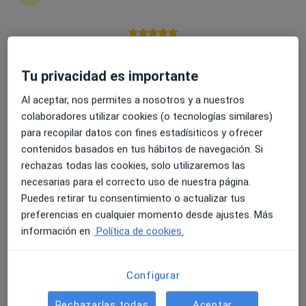
4.6 y 4.8 de valoración media en Google Play y Apple
Tamara Serrano Arjona
Store
Psicóloga
Tu privacidad es importante
31 opiniones
Al aceptar, nos permites a nosotros y a nuestros
colaboradores utilizar cookies (o tecnologías similares)
Dirección
Online
para recopilar datos con fines estadísiticos y ofrecer
contenidos basados en tus hábitos de navegación. Si
Calle Obispo Segura Sáez 12, Cáceres
•
Mapa
rechazas todas las cookies, solo utilizaremos las
Gabinete de Psicología PsicoCeres
necesarias para el correcto uso de nuestra página.
Primera visita Psicología
50 €
Puedes retirar tu consentimiento o actualizar tus
preferencias en cualquier momento desde ajustes. Más
Este especialista no ofrece reserva de cita online en esta dirección.
información en
Política de cookies.
Pedir una cita
Configurar
Rechazarlas todas
Aceptar