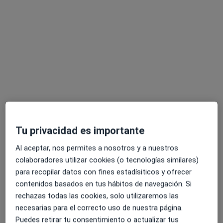
Natalia Gómez- Rubiera
·
Ver más
Psicóloga, Psicopedagoga, Psicóloga infantil
64 opiniones
Dirección
Online
Plaza de Euskadi 3, Bilbao
•
Mapa
Tu privacidad es importante
Consultorio privado
Al aceptar, nos permites a nosotros y a nuestros
Primera visita Psicología
90 €
colaboradores utilizar cookies (o tecnologías similares)
Este especialista no ofrece reserva de cita online en esta dirección.
para recopilar datos con fines estadísiticos y ofrecer
contenidos basados en tus hábitos de navegación. Si
Pedir una cita
rechazas todas las cookies, solo utilizaremos las
necesarias para el correcto uso de nuestra página.
Puedes retirar tu consentimiento o actualizar tus