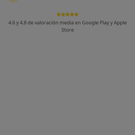
4.6 y 4.8 de valoración media en Google Play y Apple
Mariana de la Sota
Store
·
Ver más
Psicóloga
30 opiniones
Terapia Online, Bilbao
•
Mapa
Terapia Online
Primera visita Psicología
65 €
Este especialista no ofrece reserva de cita online en esta dirección.
Pedir una cita