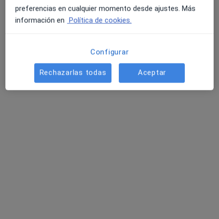
preferencias en cualquier momento desde ajustes. Más
información en
Política de cookies.
Configurar
Rechazarlas todas
Aceptar
Beatriz Mármol García
·
Ver más
Psicóloga
42 opiniones
Dirección
Online
Alameda Urquijo 52, 4ºIzq, Bilbao
•
Mapa
Beatriz Mármol Psicología Bilbao
Primera visita Psicología
70 €
Este especialista no ofrece reserva de cita online en esta dirección.
Pedir una cita