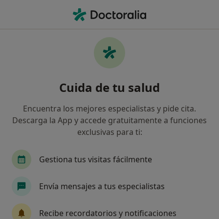
Men
Gestión Emocional Durante Doctorado • Bilbao, Vizcaya
Filtros
• 1
Seguro
Mapa
Especialistas en Gestión emocional durante
Cuida de tu salud
doctorado en Bilbao
Así organizamos los resultados
Encuentra los mejores especialistas y pide cita.
Descarga la App y accede gratuitamente a funciones
exclusivas para ti:
¿Qué especialidad estás buscando?
Psicólogo
Psicólogo infantil
Psicopedago
Gestiona tus visitas fácilmente
Envía mensajes a tus especialistas
Recibe recordatorios y notificaciones