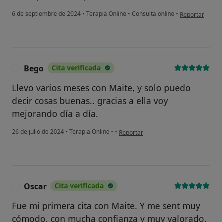
en opinión del 
6 de septiembre de 2024
•
Terapia Online
•
Consulta online
•
Reportar
Bego
Cita verificada
B
Llevo varios meses con Maite, y solo puedo
decir cosas buenas.. gracias a ella voy
mejorando día a día.
en opinión del usuario Bego
26 de julio de 2024
•
Terapia Online
•
•
Reportar
Oscar
Cita verificada
O
Fue mi primera cita con Maite. Y me sent muy
cómodo, con mucha confianza y muy valorado.