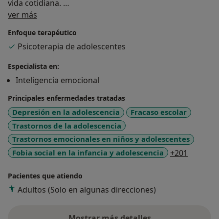
vida cotidiana.
Sobre mí
ver más
Valoro mucho vuestro esfuerzo por invertir en vuestra
Enfoque terapéutico
salud mental y calidad de vida.
Psicoterapia de adolescentes
Me comprometo a ayudaros y que juntos llevemos a
Especialista en:
cabo un trabajo terapéutico eficaz
Inteligencia emocional
Un abrazo fuerte
Principales enfermedades tratadas
A continuación os doy una breve información para que
Depresión en la adolescencia
Fracaso escolar
podáis tenerla de antemano:
Trastornos de la adolescencia
Trastornos emocionales en niños y adolescentes
Información del inicio de terapia:
a11y_sr
Fobia social en la infancia y adolescencia
+201
- Encuadre (condiciones de la terapia)
Pacientes que atiendo
- Valoración de la problemática
Adultos (Solo en algunas direcciones)
- Relación terapéutica
Mostrar más detalles