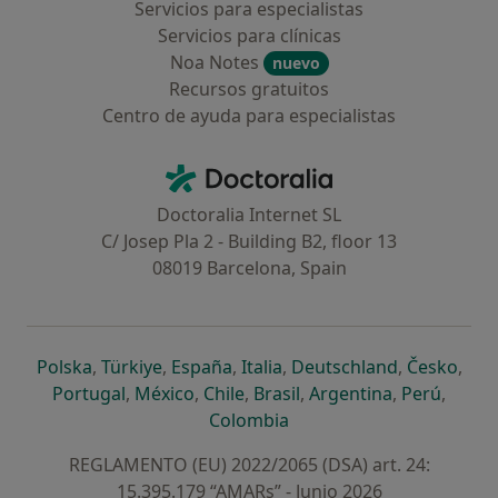
Servicios para especialistas
Servicios para clínicas
Noa Notes
nuevo
Recursos gratuitos
Centro de ayuda para especialistas
Contacto
Doctoralia - Página de inicio
Doctoralia Internet SL
C/ Josep Pla 2 - Building B2, floor 13
08019 Barcelona, Spain
se abre en una nueva pestaña
se abre en una nueva pestaña
se abre en una nueva pestaña
se abre en una nueva pes
se abre en 
se a
Polska
,
Türkiye
,
España
,
Italia
,
Deutschland
,
Česko
,
se abre en una nueva pestaña
se abre en una nueva pestaña
se abre en una nueva pestaña
se abre en una nueva p
se abre en 
se abr
Portugal
,
México
,
Chile
,
Brasil
,
Argentina
,
Perú
,
se abre en una nueva pe
Colombia
REGLAMENTO (EU) 2022/2065 (DSA) art. 24:
15.395.179 “AMARs” - Junio 2026