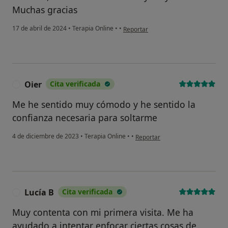
Muchas gracias
en opinión del usuario Oscar
17 de abril de 2024
•
Terapia Online
•
•
Reportar
Oier
Cita verificada
O
Me he sentido muy cómodo y he sentido la
confianza necesaria para soltarme
en opinión del usuario Oier
4 de diciembre de 2023
•
Terapia Online
•
•
Reportar
Lucía B
Cita verificada
L
Muy contenta con mi primera visita. Me ha
ayudado a intentar enfocar ciertas cosas de