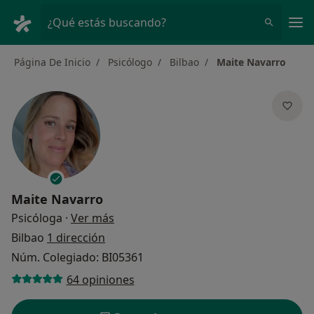
Men
¿Qué estás buscando?
Página De Inicio
Psicólogo
Bilbao
Maite Navarro
Maite Navarro
sobre las especializaciones
Psicóloga
·
Ver más
Bilbao
1 dirección
Núm. Colegiado: BI05361
64 opiniones