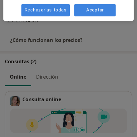
30 €
Detalles
Rechazarlas todas
Aceptar
+ 29 servicios
¿Cómo funcionan los precios?
Consultas (2)
Online
Dirección
Consulta online