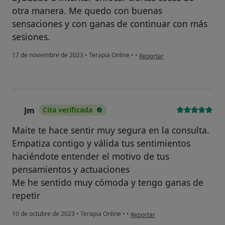
otra manera. Me quedo con buenas
sensaciones y con ganas de continuar con más
sesiones.
en opinión del usuario Lucía B
17 de noviembre de 2023
•
Terapia Online
•
•
Reportar
Jm
Cita verificada
J
Maite te hace sentir muy segura en la consulta.
Empatiza contigo y válida tus sentimientos
haciéndote entender el motivo de tus
pensamientos y actuaciones
Me he sentido muy cómoda y tengo ganas de
repetir
en opinión del usuario Jm
10 de octubre de 2023
•
Terapia Online
•
•
Reportar