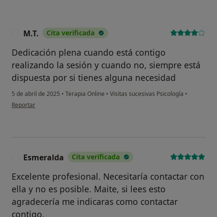
M.T.
Cita verificada
M
Dedicación plena cuando está contigo
realizando la sesión y cuando no, siempre está
dispuesta por si tienes alguna necesidad
5 de abril de 2025
•
Terapia Online
•
Visitas sucesivas Psicología
•
en opinión del usuario M.T.
Reportar
Esmeralda
Cita verificada
E
Excelente profesional. Necesitaría contactar con
ella y no es posible. Maite, si lees esto
agradecería me indicaras como contactar
contigo.