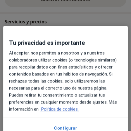
sobre la experiencia
Servicios y precios
Consulta online
30 €
Detalles
Tu privacidad es importante
Al aceptar, nos permites a nosotros y a nuestros
Seguimiento online
colaboradores utilizar cookies (o tecnologías similares)
30 €
Detalles
para recopilar datos con fines estadísiticos y ofrecer
contenidos basados en tus hábitos de navegación. Si
Videoconsulta online
rechazas todas las cookies, solo utilizaremos las
30 €
Detalles
necesarias para el correcto uso de nuestra página.
Puedes retirar tu consentimiento o actualizar tus
Tratamiento para proceso de separación de
preferencias en cualquier momento desde ajustes. Más
progenitores en niños y adolescentes
información en
Política de cookies.
30 €
Detalles
Configurar
Tratamiento para la depresión (teleconsulta online)