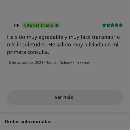
CF
Cita verificada
C
Ha sido muy agradable y muy fácil transmitirle
mis inquietudes. He salido muy aliviada en mi
primera consulta.
en opinión del usuario CF
10 de octubre de 2023
•
Terapia Online
•
•
Reportar
Ver más
opiniones anteriores
Dudas solucionadas