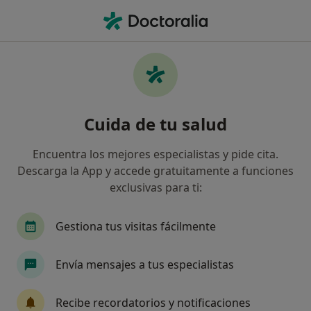
Men
Celos Patológicos • Bilbao, Vizcaya
Filtros
• 1
Mapa
Especialistas en Celos patológicos en Bilbao
Cuida de tu salud
Así organizamos los resultados
Encuentra los mejores especialistas y pide cita.
Descarga la App y accede gratuitamente a funciones
¿Qué especialidad estás buscando?
exclusivas para ti:
Psicólogo
Psicólogo infantil
Sexólogo
Gestiona tus visitas fácilmente
Envía mensajes a tus especialistas
Recibe recordatorios y notificaciones