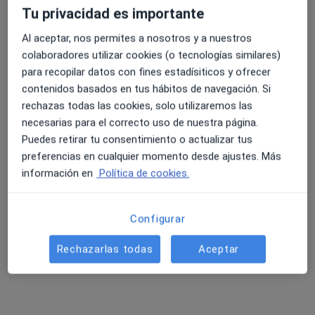
Tu privacidad es importante
Al aceptar, nos permites a nosotros y a nuestros
colaboradores utilizar cookies (o tecnologías similares)
para recopilar datos con fines estadísiticos y ofrecer
contenidos basados en tus hábitos de navegación. Si
Carlota Infante
rechazas todas las cookies, solo utilizaremos las
·
Ver más
Psicóloga
necesarias para el correcto uso de nuestra página.
21 opiniones
Puedes retirar tu consentimiento o actualizar tus
preferencias en cualquier momento desde ajustes. Más
Dirección
Online
información en
Política de cookies.
C. Elcano 2, Bilbao
•
Mapa
Configurar
Consulta privada de psicologia
Consulta online
60 €
Rechazarlas todas
Aceptar
Este especialista no ofrece reserva de cita online en esta dirección.
Pedir una cita