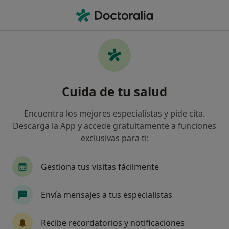
Men
Estrés Agudo • Bilbao, Vizcaya
Filtros
• 1
Seguro
Mapa
Especialistas en Estrés agudo en Bilbao
Cuida de tu salud
Así organizamos los resultados
Encuentra los mejores especialistas y pide cita.
Descarga la App y accede gratuitamente a funciones
¿Qué especialidad estás buscando?
exclusivas para ti:
Psicólogo
Psicólogo infantil
Sexólogo
Gestiona tus visitas fácilmente
Envía mensajes a tus especialistas
Recibe recordatorios y notificaciones