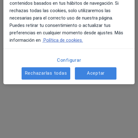
contenidos basados en tus hábitos de navegación. Si
rechazas todas las cookies, solo utilizaremos las
necesarias para el correcto uso de nuestra página.
Puedes retirar tu consentimiento o actualizar tus
preferencias en cualquier momento desde ajustes. Más
información en
Política de cookies.
Configurar
Javier Pérez-Yarza
·
Ver más
Psicólogo
Rechazarlas todas
Aceptar
4 opiniones
Dirección
Online
Calle Juan Ajuriaguerra Kalea, 19, 2ol, Bilbao
•
Mapa
Psicología de Bienestar
Consulta online
75 €