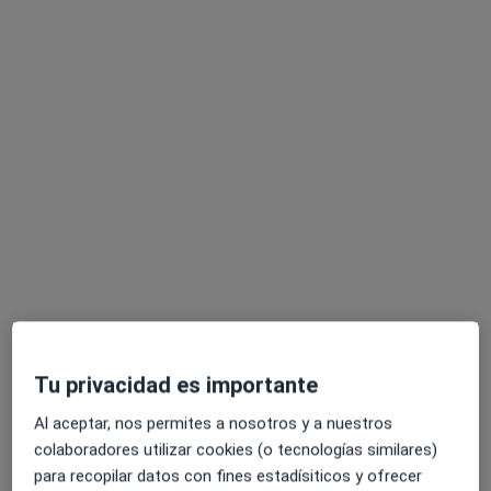
Miriam del Campo Yecora
Psicóloga
16 opiniones
Dirección
Online
Lersundi Kalea 9, 3º, Bilbao
•
Mapa
Hazten Salud - Centro de Atención Psicológica
Adicciones digitales
70 €
Tu privacidad es importante
Este especialista no ofrece reserva de cita online en esta dirección.
Al aceptar, nos permites a nosotros y a nuestros
colaboradores utilizar cookies (o tecnologías similares)
Pedir una cita
para recopilar datos con fines estadísiticos y ofrecer