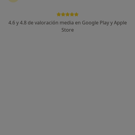
4.6 y 4.8 de valoración media en Google Play y Apple
Natalia Gómez- Rubiera
Store
·
Ver más
Psicóloga, Psicopedagoga, Psicóloga infantil
64 opiniones
Dirección
Online
Plaza de Euskadi 3, Bilbao
•
Mapa
Consultorio privado
Primera visita Psicología
90 €
Este especialista no ofrece reserva de cita online en esta dirección.
Pedir una cita