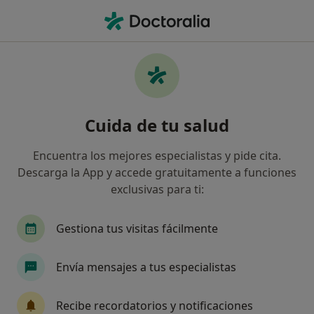
Men
Dificultad Para Enfrentar Los Problemas • Bilbao, Vizcaya
Filtros
• 1
Seguro
Mapa
Especialistas en Dificultad para enfrentar
Cuida de tu salud
los problemas en Bilbao
Así organizamos los resultados
Encuentra los mejores especialistas y pide cita.
Descarga la App y accede gratuitamente a funciones
exclusivas para ti:
¿Qué especialidad estás buscando?
Psicólogo
Psicólogo infantil
Psicopedago
Gestiona tus visitas fácilmente
Envía mensajes a tus especialistas
Recibe recordatorios y notificaciones