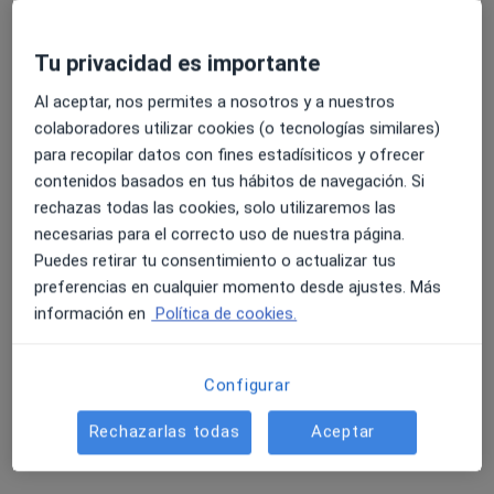
Consulta Privada de psicología
Primera visita Psicología
65 €
Tu privacidad es importante
Este especialista no ofrece reserva de cita online en esta dirección.
Al aceptar, nos permites a nosotros y a nuestros
Pedir una cita
colaboradores utilizar cookies (o tecnologías similares)
para recopilar datos con fines estadísiticos y ofrecer
contenidos basados en tus hábitos de navegación. Si
rechazas todas las cookies, solo utilizaremos las
necesarias para el correcto uso de nuestra página.
Puedes retirar tu consentimiento o actualizar tus
preferencias en cualquier momento desde ajustes. Más
información en
Política de cookies.
Miriam del Campo Yecora
Configurar
Psicóloga
16 opiniones
Rechazarlas todas
Aceptar
Dirección
Online