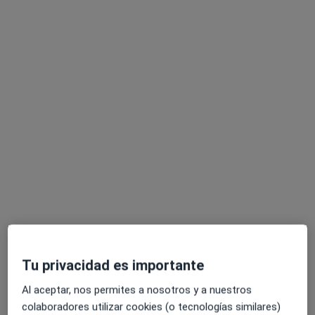
Dra. María Cristina Bravo Viseras
·
Ver más
Higienista dental
3 opiniones
Plaza Nuestra Señora de Lourdes, 2, Murcia
•
Mapa
Clínica Médica Piedad Bleda La Flota
Primera visita Odontología
Servicio gratuito
Tu privacidad es importante
Este especialista no ofrece reserva de cita online en esta dirección.
Al aceptar, nos permites a nosotros y a nuestros
Pedir una cita
colaboradores utilizar cookies (o tecnologías similares)