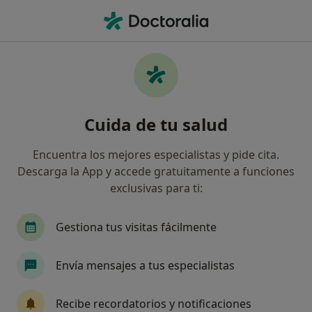
Men
Halitosis • Murcia, Murcia
Filtros
• 1
Seguro
Mapa
Especialistas en Halitosis en Murcia
Cuida de tu salud
Así organizamos los resultados
Encuentra los mejores especialistas y pide cita.
Descarga la App y accede gratuitamente a funciones
¿Qué especialidad estás buscando?
exclusivas para ti:
Dentista
Dentista infantil
Fisioterapeuta
Gestiona tus visitas fácilmente
Envía mensajes a tus especialistas
Recibe recordatorios y notificaciones