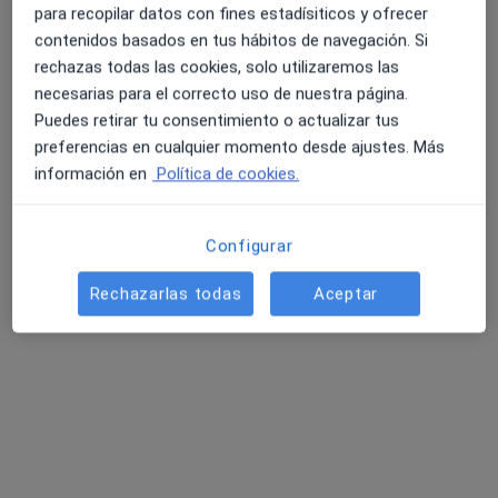
para recopilar datos con fines estadísiticos y ofrecer
contenidos basados en tus hábitos de navegación. Si
rechazas todas las cookies, solo utilizaremos las
necesarias para el correcto uso de nuestra página.
Puedes retirar tu consentimiento o actualizar tus
preferencias en cualquier momento desde ajustes. Más
información en
Política de cookies.
Dra. Mª Dolores Navarro Velasco
Configurar
·
Ver más
Dentista
34 opiniones
Rechazarlas todas
Aceptar
Avenida Rio Segura, 6 Bajo, Murcia
•
Mapa
Balan-z
Primera visita Odontología
20 €
Este especialista no ofrece reserva de cita online en esta dirección.
Pedir una cita