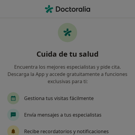
Men
Hiperhidrosis • Blanes, Girona
Filtros
• 1
Seguro
Mapa
Especialistas en Hiperhidrosis en Blanes
Cuida de tu salud
Así organizamos los resultados
Encuentra los mejores especialistas y pide cita.
Descarga la App y accede gratuitamente a funciones
¿Qué especialidad estás buscando?
exclusivas para ti:
Médico estético
Analista clínico
Cirujano 
Gestiona tus visitas fácilmente
Envía mensajes a tus especialistas
Recibe recordatorios y notificaciones