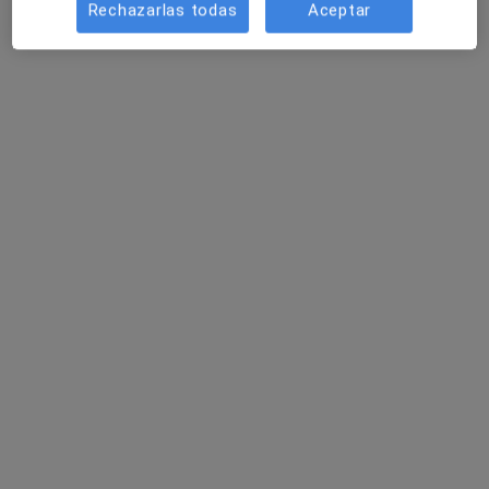
Rechazarlas todas
Aceptar
Dra. Sara Guirao Marin
·
Ver más
Médico estético
1 opinión
Avinguda d'Europa 19, Blanes
•
Mapa
Illa de Salut - Blanes
Primera visita Medicina Estética y Cirugía Cosmética
Precio sin especificar
Este especialista no ofrece reserva de cita online en esta dirección.
Pedir una cita