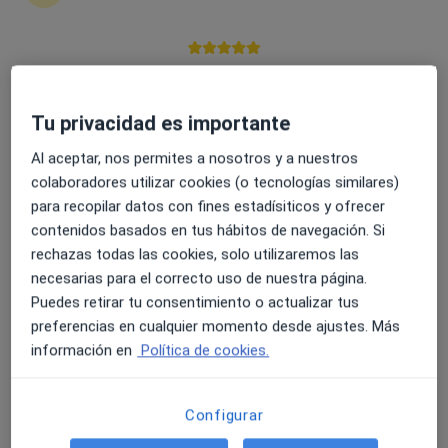
4.6 y 4.8 de valoración media en Google Play y Apple
Dra. Karin Cerna Chavez
Store
·
Ver más
Médica estética
Tu privacidad es importante
30 opiniones
Al aceptar, nos permites a nosotros y a nuestros
Dirección
Online
colaboradores utilizar cookies (o tecnologías similares)
para recopilar datos con fines estadísiticos y ofrecer
contenidos basados en tus hábitos de navegación. Si
Avinguda Vila de Blanes 137, Lloret de Mar
•
Mapa
rechazas todas las cookies, solo utilizaremos las
Bioestètic Centro de Medicina estética y Regenerativa
necesarias para el correcto uso de nuestra página.
Consulta Médica Medicina regenerativa
30 €
Puedes retirar tu consentimiento o actualizar tus
Este especialista no ofrece reserva de cita online en esta dirección.
preferencias en cualquier momento desde ajustes. Más
información en
Política de cookies.
Pedir una cita
Configurar