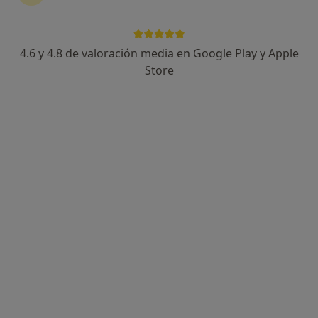
4.6 y 4.8 de valoración media en Google Play y Apple
Dra. Elena Gaspar Anglada
Store
·
Ver más
Médica estética
214 opiniones
c/Alfonso XIII Edif terminal 1,1º-7, Fuengirola
•
Mapa
Consultorio privado
Visita Medicina Estética y Cirugía Cosmética
Precio sin especificar
Este especialista no ofrece reserva de cita online en esta dirección.
Pedir una cita