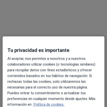
Dr. Juan Enrique Pérez Enríquez
·
Ver más
Médico estético
315 opiniones
Dirección
Online 1
Online 2
Tu privacidad es importante
Al aceptar, nos permites a nosotros y a nuestros
Avenida Matías Sáenz de Tejada 2, 1º 3ª, Fuengirola
•
Mapa
colaboradores utilizar cookies (o tecnologías similares)
Clínica Estética Incorpore - Fuengirola
para recopilar datos con fines estadísiticos y ofrecer
Consulta de valoración de Medicina Estética
Servicio gratuito
contenidos basados en tus hábitos de navegación. Si
Este especialista no ofrece reserva de cita online en esta dirección.
rechazas todas las cookies, solo utilizaremos las
necesarias para el correcto uso de nuestra página.
Pedir una cita
Puedes retirar tu consentimiento o actualizar tus
preferencias en cualquier momento desde ajustes. Más
información en
Política de cookies.