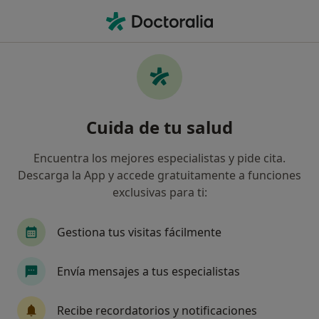
Men
Hipotrofia De Labios Labios Finos • Fuengirola, Málaga
Filtros
• 1
Mapa
Especialistas en Hipotrofia de labios (labios
Cuida de tu salud
finos) en Fuengirola
Así organizamos los resultados
Encuentra los mejores especialistas y pide cita.
Descarga la App y accede gratuitamente a funciones
exclusivas para ti:
¿Qué especialidad estás buscando?
Médico estético
Dermatólogo
Terapeuta 
Gestiona tus visitas fácilmente
Envía mensajes a tus especialistas
Recibe recordatorios y notificaciones