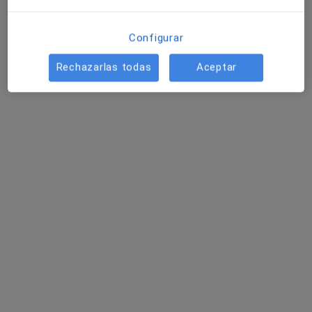
Configurar
Rechazarlas todas
Aceptar
Dr. Gustavo Rodriguez Albanese
·
Ver más
Médico estético
1 opinión
Calle Asturias 11, Fuengirola
•
Mapa
Suma Medicina Estética
Aplicación de neurotoxina en arrugas de expresión (entrecejo, frente y patas de gallo)
350 €
Este especialista no ofrece reserva de cita online en esta dirección.
Pedir una cita