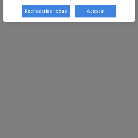
Rechazarlas todas
Aceptar
Cristina Laso Leizcano
·
Ver más
Podóloga
7 opiniones
Avenida Manuel Salmerón 27 (1B), Berja
•
Mapa
Clínica del pie Indalpodólogos - Tu Podólogo en Berja
Análisis de la marcha
50 €
Este especialista no ofrece reserva de cita online en esta dirección.
Pedir una cita