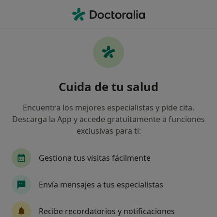
Men
Infección Del Pie Por Hongos • Berja, Almería
Filtros
• 1
Mapa
Especialistas en Infección del pie por
Cuida de tu salud
hongos en Berja
Así organizamos los resultados
Encuentra los mejores especialistas y pide cita.
Descarga la App y accede gratuitamente a funciones
exclusivas para ti:
¿Qué especialidad estás buscando?
Podólogo
Gestiona tus visitas fácilmente
Envía mensajes a tus especialistas
Recibe recordatorios y notificaciones