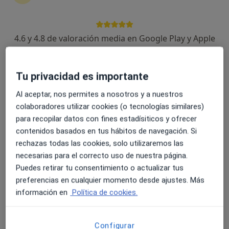
4.6 y 4.8 de valoración media en Google Play y Apple
Jorge Jiménez Lizana
Store
·
Ver más
Podólogo
Tu privacidad es importante
62 opiniones
Avenida Manuel Salmerón 27 (1B), Berja
•
Mapa
Al aceptar, nos permites a nosotros y a nuestros
Clínica del pie Indalpodólogos - Tu Podólogo en Berja
colaboradores utilizar cookies (o tecnologías similares)
para recopilar datos con fines estadísiticos y ofrecer
Plantillas a medida
170 €
contenidos basados en tus hábitos de navegación. Si
Este especialista no ofrece reserva de cita online en esta dirección.
rechazas todas las cookies, solo utilizaremos las
necesarias para el correcto uso de nuestra página.
Pedir una cita
Puedes retirar tu consentimiento o actualizar tus
preferencias en cualquier momento desde ajustes. Más
información en
Política de cookies.
Configurar