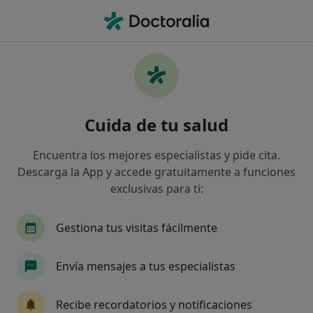
Men
Inteligencia Emocional • Terrassa, Barcelona
Filtros
• 1
Seguro
Mapa
Especialistas en Inteligencia emocional en
Cuida de tu salud
Terrassa
Así organizamos los resultados
Encuentra los mejores especialistas y pide cita.
Descarga la App y accede gratuitamente a funciones
exclusivas para ti:
¿Qué especialidad estás buscando?
Psicólogo
Psicólogo infantil
Psicopedago
Gestiona tus visitas fácilmente
Envía mensajes a tus especialistas
Recibe recordatorios y notificaciones