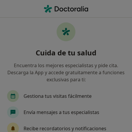
Men
Manchas En La Piel Por El Envejecimiento • Logroño, La Rioja
Filtros
• 1
Mapa
Especialistas en Manchas en la piel por el
Cuida de tu salud
envejecimiento en Logroño
Así organizamos los resultados
Encuentra los mejores especialistas y pide cita.
Descarga la App y accede gratuitamente a funciones
exclusivas para ti:
¿Qué especialidad estás buscando?
Médico estético
Médico general
Dietista 
Gestiona tus visitas fácilmente
Envía mensajes a tus especialistas
Recibe recordatorios y notificaciones