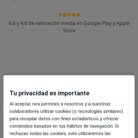
4.6 y 4.8 de valoración media en Google Play y Apple
Dr. Renato Vitale
Store
·
Ver más
Médico estético
383 opiniones
Dirección 1
Dirección 2
Dirección 3
Calle General Vara de Rey, 79, Logroño
•
Mapa
Medicina Estetica (Dr Renato Vitale)
Tu privacidad es importante
Mesoterapia facial con Dermapen
75 €
Al aceptar, nos permites a nosotros y a nuestros
Este especialista no ofrece reserva de cita online en esta dirección.
colaboradores utilizar cookies (o tecnologías similares)
Pedir una cita
para recopilar datos con fines estadísiticos y ofrecer
contenidos basados en tus hábitos de navegación. Si
rechazas todas las cookies, solo utilizaremos las