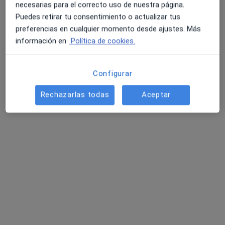
necesarias para el correcto uso de nuestra página.
Puedes retirar tu consentimiento o actualizar tus
preferencias en cualquier momento desde ajustes. Más
información en
Política de cookies.
Configurar
Dra. Maica Soria Hernández
Rechazarlas todas
Aceptar
Médica estética
Gran Vía Juan Carlos I 14, Logroño
•
Mapa
Clínica Dra. Maica Soria
Primera visita de Medicina Estética
Servicio gratuito
Este especialista no ofrece reserva de cita online en esta dirección.
Pedir una cita