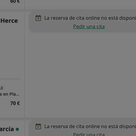
60 €
La reserva de cita online no está dispon
 Herce
Pedir una cita
a
Centro de Psicoterapia Individual y de Pareja en Plaza Indautxu
70 €
La reserva de cita online no está dispon
arcía
Pedir una cita