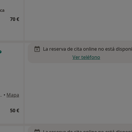
ica
70 €
La reserva de cita online no está dispon
Ver teléfono
agusia, 63 bis, Bilbao
•
Mapa
50 €
La reserva de cita online no está dispon