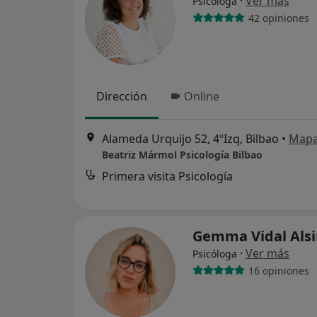
·
Ver más
Psicóloga
42 opiniones
Dirección
Online
Alameda Urquijo 52, 4ºIzq, Bilbao
•
Map
Beatriz Mármol Psicología Bilbao
Primera visita Psicología
Gemma Vidal Als
·
Ver más
Psicóloga
16 opiniones