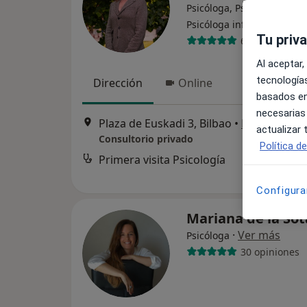
Psicóloga, Psicopedagoga
·
Ver m
Psicóloga infantil
Tu priv
64 opiniones
Al aceptar,
tecnologías
Dirección
Online
basados en
necesarias
Plaza de Euskadi 3, Bilbao
•
Mapa
actualizar
Consultorio privado
Política d
Primera visita Psicología
Configura
Mariana de la So
·
Ver más
Psicóloga
30 opiniones