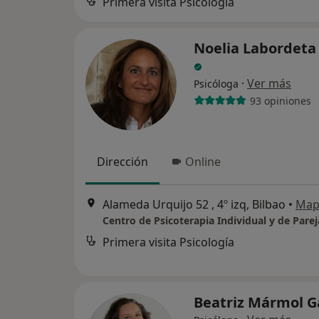
Primera visita Psicología
Noelia Labordeta
·
Ver más
Psicóloga
93 opiniones
Dirección
Online
Alameda Urquijo 52 , 4º izq, Bilbao
•
Map
Primera visita Psicología
Beatriz Mármol G