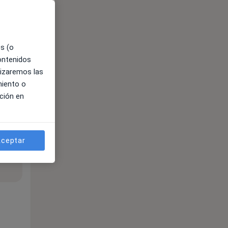
es (o
contenidos
lizaremos las
miento o
ción en
ceptar
ible