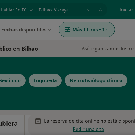
dad, enfermedad o nombre
p. ej. Madrid
Iniciar
Fechas disponibles
Más filtros
•
1
blico en Bilbao
Así organizamos los re
Sexólogo
Logopeda
Neurofisiólogo clínico
La reserva de cita online no está dispon
ubiera
Pedir una cita