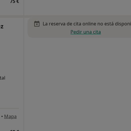
75 €
La reserva de cita online no está dispon
ez
Pedir una cita
tal
•
Mapa