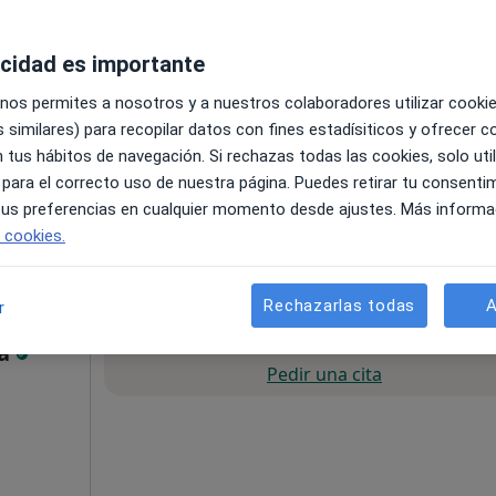
,
ás
acidad es importante
 nos permites a nosotros y a nuestros colaboradores utilizar cooki
 similares) para recopilar datos con fines estadísiticos y ofrecer 
 tus hábitos de navegación. Si rechazas todas las cookies, solo uti
 para el correcto uso de nuestra página. Puedes retirar tu consenti
 tus preferencias en cualquier momento desde ajustes. Más informa
e cookies.
90 €
Rechazarlas todas
A
r
La reserva de cita online no está dispon
ta
Pedir una cita