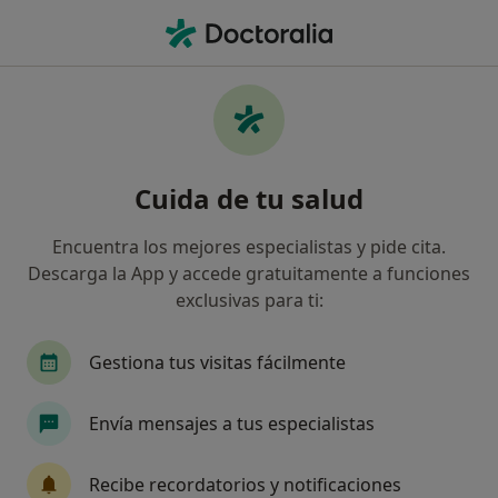
Men
Miomas Uterinos • Sueca, Valencia
Filtros
• 1
Seguro
Mapa
Especialistas en Miomas uterinos en Sueca
Cuida de tu salud
Así organizamos los resultados
Encuentra los mejores especialistas y pide cita.
Descarga la App y accede gratuitamente a funciones
¿Qué especialidad estás buscando?
exclusivas para ti:
Ginecólogo
Médico estético
Médico gener
Gestiona tus visitas fácilmente
Envía mensajes a tus especialistas
Recibe recordatorios y notificaciones