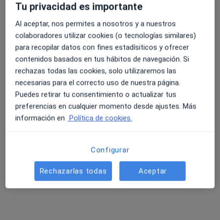
Tu privacidad es importante
Al aceptar, nos permites a nosotros y a nuestros
colaboradores utilizar cookies (o tecnologías similares)
para recopilar datos con fines estadísiticos y ofrecer
contenidos basados en tus hábitos de navegación. Si
Dra. Mireia Medina Soriano
rechazas todas las cookies, solo utilizaremos las
·
Ver más
necesarias para el correcto uso de nuestra página.
Ginecóloga
Puedes retirar tu consentimiento o actualizar tus
3 opiniones
preferencias en cualquier momento desde ajustes. Más
Avda. Dret de Reunió s/n, Alzira
•
Mapa
información en
Política de cookies.
Affidea Clínica Tecma
Primera visita Ginecología y Obstetricia
Precio sin especificar
Configurar
Este especialista no ofrece reserva de cita online en esta dirección.
Rechazarlas todas
Aceptar
Pedir una cita