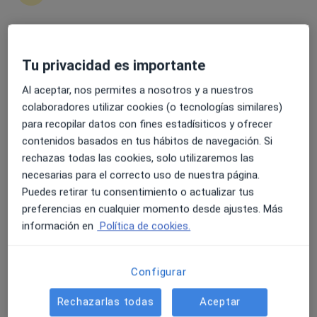
4.6 y 4.8 de valoración media en Google Play y Apple
Tu privacidad es importante
Fernando Martínez Merino
Store
·
Ver más
Podólogo
Al aceptar, nos permites a nosotros y a nuestros
377 opiniones
colaboradores utilizar cookies (o tecnologías similares)
para recopilar datos con fines estadísiticos y ofrecer
Avenida Manuel Salmerón 27 (1B), Berja
•
Mapa
contenidos basados en tus hábitos de navegación. Si
Clínica del pie Indalpodólogos - Tu Podólogo en Berja
rechazas todas las cookies, solo utilizaremos las
Análisis de la marcha
50 €
necesarias para el correcto uso de nuestra página.
Este especialista no ofrece reserva de cita online en esta dirección.
Puedes retirar tu consentimiento o actualizar tus
preferencias en cualquier momento desde ajustes. Más
Pedir una cita
información en
Política de cookies.
Configurar
Rechazarlas todas
Aceptar