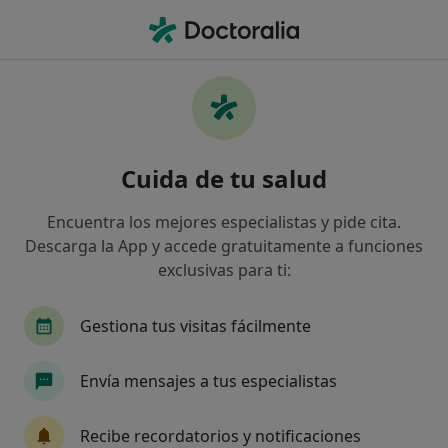
Men
Neuroma De Morton • Berja, Almería
Filtros
• 1
Mapa
Especialistas en Neuroma de Morton en
Cuida de tu salud
Berja
Así organizamos los resultados
Encuentra los mejores especialistas y pide cita.
Descarga la App y accede gratuitamente a funciones
exclusivas para ti:
¿Qué especialidad estás buscando?
Podólogo
Gestiona tus visitas fácilmente
Envía mensajes a tus especialistas
Recibe recordatorios y notificaciones