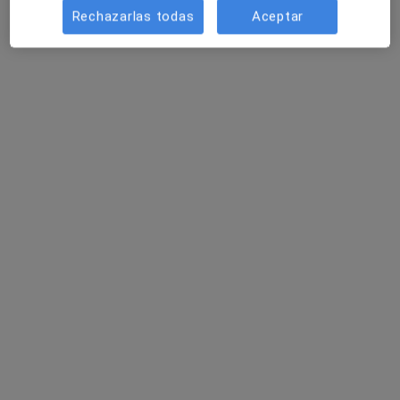
Rechazarlas todas
Aceptar
Dr. Juan Jose Martinez Bertolin
·
Ver más
Podólogo
1173 opiniones
C/Tomás Sanz 26- Bajo, Mislata
•
Mapa
Clínica del Pie Juanjo Martínez Bertolín
Primera visita Podología
desde 35 €
Este especialista no ofrece reserva de cita online en esta dirección.
Pedir una cita