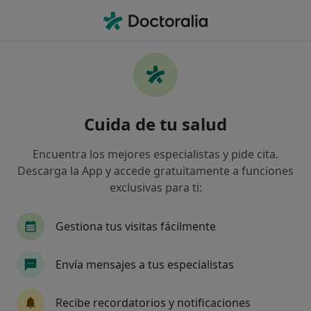
Men
Papiloma Plantar • Mislata, Valencia
Filtros
• 1
Mapa
Especialistas en Papiloma plantar en
Cuida de tu salud
Mislata
Así organizamos los resultados
Encuentra los mejores especialistas y pide cita.
Descarga la App y accede gratuitamente a funciones
exclusivas para ti:
¿Qué especialidad estás buscando?
Podólogo
Podólogo Infantil
Gestiona tus visitas fácilmente
Envía mensajes a tus especialistas
Recibe recordatorios y notificaciones