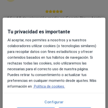
4.6 y 4.8 de valoración media en Google Play y Apple
Fabiana Rodríguez García
Store
·
Ver más
Podóloga
Tu privacidad es importante
289 opiniones
Al aceptar, nos permites a nosotros y a nuestros
Carrer del Cardenal Benlloch 38, Mislata
•
Mapa
colaboradores utilizar cookies (o tecnologías similares)
Clínica Podoalegre Mislata
para recopilar datos con fines estadísiticos y ofrecer
Primera visita Podología
20 €
contenidos basados en tus hábitos de navegación. Si
rechazas todas las cookies, solo utilizaremos las
Este especialista no ofrece reserva de cita online en esta dirección.
necesarias para el correcto uso de nuestra página.
Puedes retirar tu consentimiento o actualizar tus
Pedir una cita
preferencias en cualquier momento desde ajustes. Más
información en
Política de cookies.
Configurar