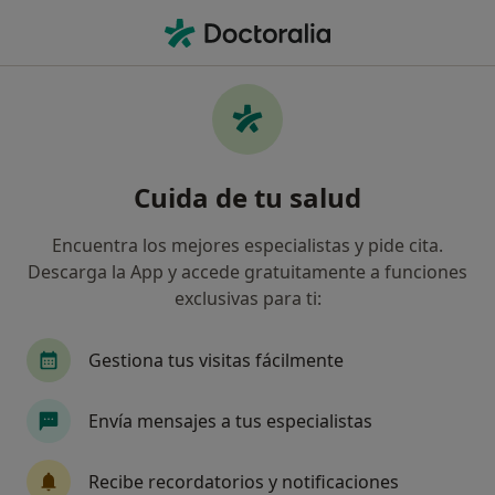
Men
Patología De La Erupción Dental • Benidorm, Alicante
Filtros
• 1
Mapa
Especialistas en Patología De La Erupción
Cuida de tu salud
Dental en Benidorm
Así organizamos los resultados
Encuentra los mejores especialistas y pide cita.
Descarga la App y accede gratuitamente a funciones
exclusivas para ti:
¿Qué especialidad estás buscando?
Dentista
Fisioterapeuta
Dentista infantil
Gestiona tus visitas fácilmente
Envía mensajes a tus especialistas
Recibe recordatorios y notificaciones