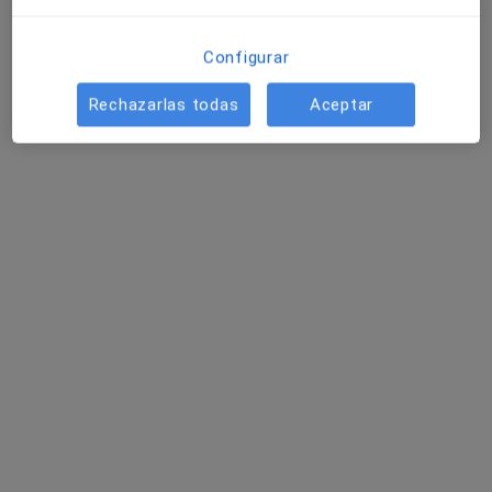
Configurar
Rechazarlas todas
Aceptar
Clínica Vía Parque
Fisioterapeuta, Dentista, Podólogo
92 opiniones
Calle Presidente Adolfo Suárez, 2 local 5, Benidorm
•
Mapa
Clínica Vía Parque
Primera Visita Ortodoncia
Servicio gratuito
Mostrar más servicios
Ningún profesional de este centro tiene citas disponibles
Mostrar perfil