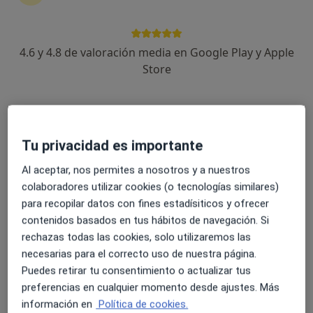
4.6 y 4.8 de valoración media en Google Play y Apple
Dra. Gemma Rubio Peiró
Store
·
Ver más
Dentista, Dentista infantil
20 opiniones
Dirección
Online
Tu privacidad es importante
Al aceptar, nos permites a nosotros y a nuestros
Avenida Europa 22, Benidorm
•
Mapa
colaboradores utilizar cookies (o tecnologías similares)
Sol Inari Estudio Dental
para recopilar datos con fines estadísiticos y ofrecer
Consulta online
Servicio gratuito
contenidos basados en tus hábitos de navegación. Si
rechazas todas las cookies, solo utilizaremos las
Este especialista no ofrece reserva de cita online en esta dirección.
necesarias para el correcto uso de nuestra página.
Pedir una cita
Puedes retirar tu consentimiento o actualizar tus
preferencias en cualquier momento desde ajustes. Más
información en
Política de cookies.