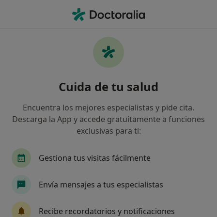
Men
Dientes Apiñados • Benidorm, Alicante
Filtros
• 1
Seguro
Mapa
Especialistas en Dientes apiñados en
Cuida de tu salud
Benidorm
Así organizamos los resultados
Encuentra los mejores especialistas y pide cita.
Descarga la App y accede gratuitamente a funciones
exclusivas para ti:
¿Qué especialidad estás buscando?
Dentista
Dentista infantil
Fisioterapeuta
Gestiona tus visitas fácilmente
Envía mensajes a tus especialistas
Recibe recordatorios y notificaciones