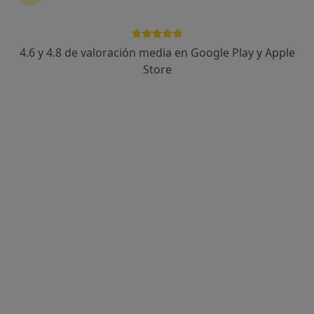
4.6 y 4.8 de valoración media en Google Play y Apple
Dr. Lorenzo Pedraja Arias
Store
·
Ver más
Dentista
39 opiniones
Calle de Antonio Ramos Carratalá 5, Benidorm
•
Mapa
Clínica Arias Dental (Benidorm)
Primera visita Odontología
Servicio gratuito
Este especialista no ofrece reserva de cita online en esta dirección.
Pedir una cita