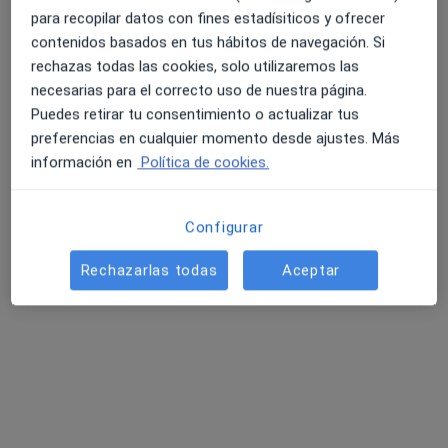
para recopilar datos con fines estadísiticos y ofrecer
contenidos basados en tus hábitos de navegación. Si
rechazas todas las cookies, solo utilizaremos las
necesarias para el correcto uso de nuestra página.
Puedes retirar tu consentimiento o actualizar tus
preferencias en cualquier momento desde ajustes. Más
información en
Política de cookies.
Dra. Gemma Rubio Peiró
Configurar
·
Ver más
Dentista, Dentista infantil
Rechazarlas todas
Aceptar
20 opiniones
Dirección
Online
Avenida Europa 22, Benidorm
•
Mapa
Sol Inari Estudio Dental
Consulta online
Servicio gratuito