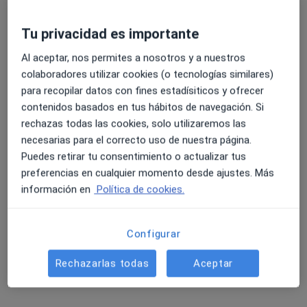
Tu privacidad es importante
4.6 y 4.8 de valoración media en Google Play y Apple
Laura Candela Domínguez
Al aceptar, nos permites a nosotros y a nuestros
Store
·
Ver más
Podóloga
colaboradores utilizar cookies (o tecnologías similares)
88 opiniones
para recopilar datos con fines estadísiticos y ofrecer
contenidos basados en tus hábitos de navegación. Si
Carrer Sabadell, 6, Alcoy
•
Mapa
rechazas todas las cookies, solo utilizaremos las
Laura Candela - Podología General y Pediátrica
necesarias para el correcto uso de nuestra página.
Visita de revisión
Servicio gratuito
Puedes retirar tu consentimiento o actualizar tus
Este especialista no ofrece reserva de cita online en esta dirección.
preferencias en cualquier momento desde ajustes. Más
información en
Política de cookies.
Pedir una cita
Configurar
Rechazarlas todas
Aceptar