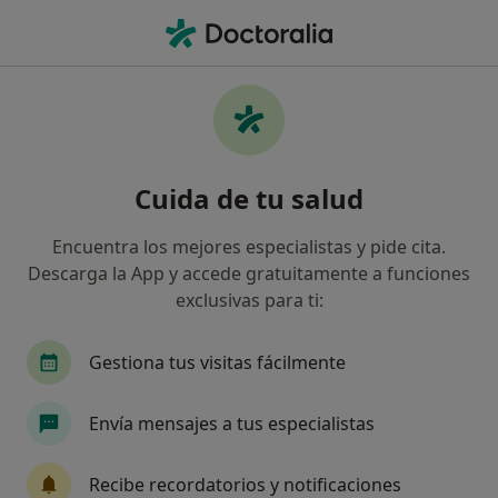
Men
Pie Zambo • Canals, Valencia
Filtros
• 1
Seguro
Mapa
Especialistas en Pie zambo en Canals
Cuida de tu salud
Así organizamos los resultados
Encuentra los mejores especialistas y pide cita.
Descarga la App y accede gratuitamente a funciones
¿Qué especialidad estás buscando?
exclusivas para ti:
Podólogo
Anestesista
Traumatólogo
Gestiona tus visitas fácilmente
Envía mensajes a tus especialistas
Recibe recordatorios y notificaciones