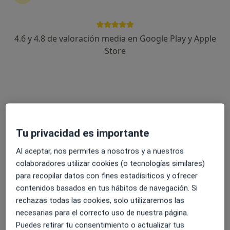
4.6 y 4.8 de valoración media en Google Play y Apple
Dr. Xavier Garrido Castells
Store
·
Ver más
Podólogo
70 opiniones
Dirección
Online
Plaça d'Espanya 14, Canals
•
Mapa
Tu privacidad es importante
Clínica Mon Salut
Primera visita Podología
Precio sin especificar
Al aceptar, nos permites a nosotros y a nuestros
colaboradores utilizar cookies (o tecnologías similares)
Este especialista no ofrece reserva de cita online en esta dirección.
para recopilar datos con fines estadísiticos y ofrecer
Pedir una cita
contenidos basados en tus hábitos de navegación. Si
rechazas todas las cookies, solo utilizaremos las
necesarias para el correcto uso de nuestra página.
Puedes retirar tu consentimiento o actualizar tus