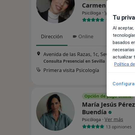
Carmen Palma
·
Ver más
Psicóloga
Tu priv
10 opiniones
Al aceptar,
tecnologías
Dirección
Online
basados en
necesarias
Avenida de las Razas, 1c, Sevilla
•
Mapa
actualizar
Consulta Presencial en Sevilla
Política d
Primera visita Psicología
Configura
Opción de pago online
María Jesús Pérez
Buendía
·
Ver más
Psicóloga
13 opiniones