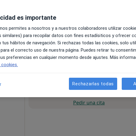
acidad es importante
 nos permites a nosotros y a nuestros colaboradores utilizar cooki
 similares) para recopilar datos con fines estadísiticos y ofrecer 
 tus hábitos de navegación. Si rechazas todas las cookies, solo uti
 para el correcto uso de nuestra página. Puedes retirar tu consenti
 tus preferencias en cualquier momento desde ajustes. Más informa
e cookies.
60 €
Rechazarlas todas
A
r
La reserva de cita online no está dispon
Pedir una cita