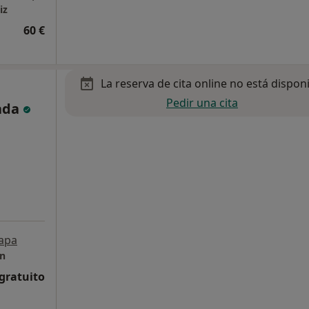
iz
60 €
La reserva de cita online no está dispon
Pedir una cita
rada
apa
ón
 gratuito