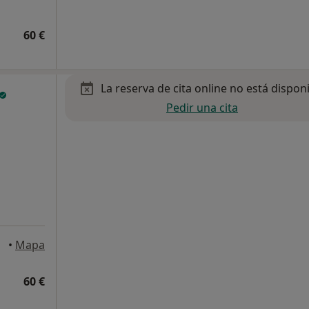
60 €
La reserva de cita online no está dispon
Pedir una cita
illa
•
Mapa
60 €