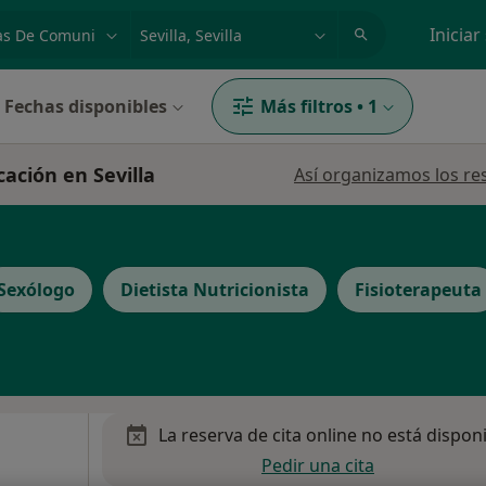
dad, enfermedad o nombre
p. ej. Madrid
Iniciar
Fechas disponibles
Más filtros
•
1
ación en Sevilla
Así organizamos los re
Sexólogo
Dietista Nutricionista
Fisioterapeuta
La reserva de cita online no está dispon
Pedir una cita