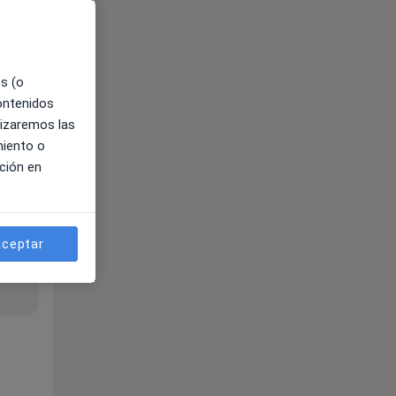
es (o
contenidos
lizaremos las
miento o
ción en
ceptar
ible