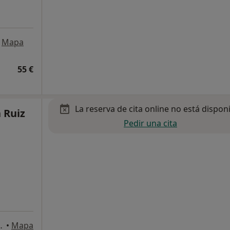
Mapa
55 €
La reserva de cita online no está dispon
 Ruiz
Pedir una cita
, 13, PISA, Mairena del Aljarafe
•
Mapa