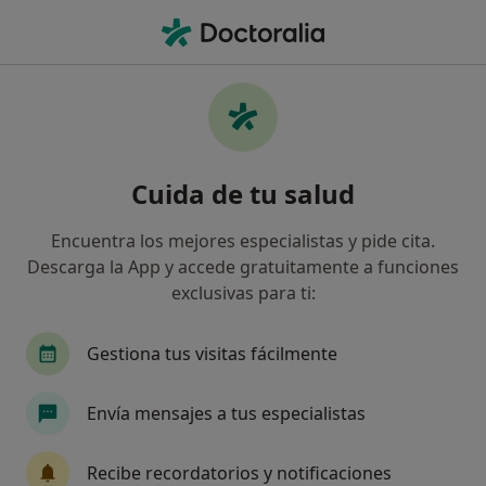
Men
Problemas De Familia Desestructurada • Aldaia, Valencia
Filtros
• 1
Mapa
Especialistas en Problemas de familia
Cuida de tu salud
desestructurada en Aldaia
Así organizamos los resultados
Encuentra los mejores especialistas y pide cita.
Descarga la App y accede gratuitamente a funciones
exclusivas para ti:
¿Qué especialidad estás buscando?
Psicólogo
Psicólogo infantil
Gestiona tus visitas fácilmente
Envía mensajes a tus especialistas
Recibe recordatorios y notificaciones