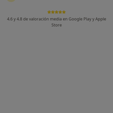
4.6 y 4.8 de valoración media en Google Play y Apple
Store
Opción de pago online
Irene Pachón Giner
·
Ver más
Psicóloga, Sexóloga
45 opiniones
Dirección
Online
Camino Nuevo de Picaña 1, puerta 17, piso 5, Valencia
•
Mapa
Irene Pachón Psicóloga y Sexología
Consulta de sexología
60 €
Este especialista no ofrece reserva de cita online en esta dirección.
Pedir una cita