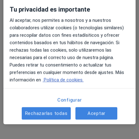
Tu privacidad es importante
Pedir una cita
Al aceptar, nos permites a nosotros y a nuestros
colaboradores utilizar cookies (o tecnologías similares)
para recopilar datos con fines estadísiticos y ofrecer
contenidos basados en tus hábitos de navegación. Si
rechazas todas las cookies, solo utilizaremos las
necesarias para el correcto uso de nuestra página.
Puedes retirar tu consentimiento o actualizar tus
preferencias en cualquier momento desde ajustes. Más
información en
Política de cookies.
Opción de pago online
Noemi Planells Raya
·
Ver más
Psicóloga
Configurar
11 opiniones
Rechazarlas todas
Aceptar
Dirección
Online
Calle Albal 7, Paiporta
•
Mapa