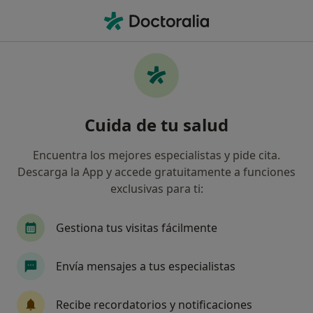
Men
Psicosis • Logroño, La Rioja
Filtros
• 1
Mapa
Especialistas en Psicosis en Logroño
Cuida de tu salud
Así organizamos los resultados
Encuentra los mejores especialistas y pide cita.
Descarga la App y accede gratuitamente a funciones
¿Qué especialidad estás buscando?
exclusivas para ti:
Psiquiatra
Psicólogo
Gestiona tus visitas fácilmente
Envía mensajes a tus especialistas
Recibe recordatorios y notificaciones