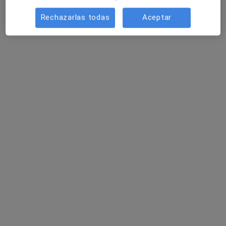
Rechazarlas todas
Aceptar
Psicorioja
Psicólogo, Psiquiatra
4 opiniones
Calle Vara de Rey, 41 - Bis 3.º Pta. 1ª, Logroño
•
Mapa
Psicorioja
Primera visita Psicología
Servicio gratuito
Mostrar más servicios
Ningún profesional de este centro tiene citas disponibles
Mostrar perfil