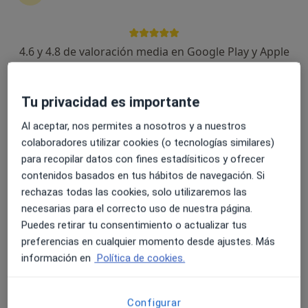
4.6 y 4.8 de valoración media en Google Play y Apple
Carla Álvarez Bejarano
Store
Psicóloga
1 opinión
Tu privacidad es importante
Dirección
Online
Al aceptar, nos permites a nosotros y a nuestros
colaboradores utilizar cookies (o tecnologías similares)
para recopilar datos con fines estadísiticos y ofrecer
Calle General Vara de Rey 5,3º oficina 6, Logroño
•
Mapa
contenidos basados en tus hábitos de navegación. Si
Tecum Psicología
rechazas todas las cookies, solo utilizaremos las
Consulta online
55 €
necesarias para el correcto uso de nuestra página.
Este especialista no ofrece reserva de cita online en esta dirección.
Puedes retirar tu consentimiento o actualizar tus
preferencias en cualquier momento desde ajustes. Más
Pedir una cita
información en
Política de cookies.
Configurar