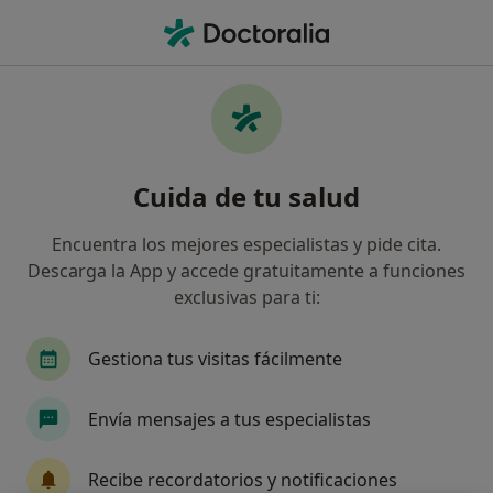
Men
Rabia • Aldaia, Valencia
Filtros
• 1
Mapa
Especialistas en Rabia en Aldaia
Cuida de tu salud
Así organizamos los resultados
Encuentra los mejores especialistas y pide cita.
Descarga la App y accede gratuitamente a funciones
¿Qué especialidad estás buscando?
exclusivas para ti:
Psicólogo
Gestiona tus visitas fácilmente
Envía mensajes a tus especialistas
Recibe recordatorios y notificaciones