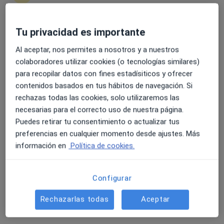
Tu privacidad es importante
4.6 y 4.8 de valoración media en Google Play y Apple
Opción de pago online
Store
Al aceptar, nos permites a nosotros y a nuestros
Laura Teresa Cifuentes Franco
colaboradores utilizar cookies (o tecnologías similares)
·
Ver más
Psicóloga
para recopilar datos con fines estadísiticos y ofrecer
30 opiniones
contenidos basados en tus hábitos de navegación. Si
rechazas todas las cookies, solo utilizaremos las
Dirección
Online
necesarias para el correcto uso de nuestra página.
Puedes retirar tu consentimiento o actualizar tus
Carrer de Sant Lluís Gonzaga 20, puerta 13, Alaquas
•
Mapa
preferencias en cualquier momento desde ajustes. Más
Laura Teresa Cifuentes Franco
información en
Política de cookies.
Primera visita Psicología
55 €
Este especialista no ofrece reserva de cita online en esta dirección.
Configurar
Pedir una cita
Rechazarlas todas
Aceptar