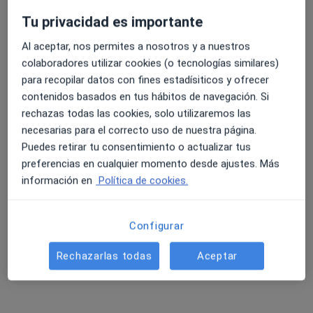
Tu privacidad es importante
Al aceptar, nos permites a nosotros y a nuestros
4.6 y 4.8 de valoración media en Google Play y Apple
Dr. José María Duque San Juan
colaboradores utilizar cookies (o tecnologías similares)
Store
·
Ver más
Alergólogo
para recopilar datos con fines estadísiticos y ofrecer
371 opiniones
contenidos basados en tus hábitos de navegación. Si
rechazas todas las cookies, solo utilizaremos las
Dirección
Online
necesarias para el correcto uso de nuestra página.
Puedes retirar tu consentimiento o actualizar tus
Calle Calzada (La) 33, Ecija
•
Mapa
preferencias en cualquier momento desde ajustes. Más
Clinica San Juan de Ecija
información en
Política de cookies.
Consulta alergia e inmunología
100 €
Este especialista no ofrece reserva de cita online en esta dirección.
Configurar
Pedir una cita
Rechazarlas todas
Aceptar