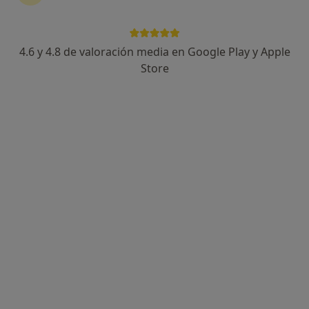
4.6 y 4.8 de valoración media en Google Play y Apple
Store
Perfil nuevo
Luiza Rodrigues
·
Ver más
Psicólogo
7 opiniones
Dirección
Online
Ronda de Sant Pere, 39, Barcelona
•
Mapa
Consulta Privada - Luiza Rodrigues
Primera visita Psicología
55 €
Este especialista no ofrece reserva de cita online en esta dirección.
Pedir una cita