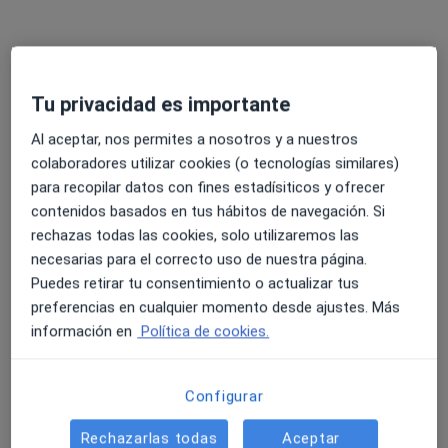
Pl Gala Placidia N° 8-10-12, Barcelona
•
Mapa
Centre Balmes
Primera visita Psicología
70 €
Tu privacidad es importante
Este especialista no ofrece reserva de cita online en esta dirección.
Al aceptar, nos permites a nosotros y a nuestros
Pedir una cita
colaboradores utilizar cookies (o tecnologías similares)
para recopilar datos con fines estadísiticos y ofrecer
contenidos basados en tus hábitos de navegación. Si
rechazas todas las cookies, solo utilizaremos las
necesarias para el correcto uso de nuestra página.
Puedes retirar tu consentimiento o actualizar tus
preferencias en cualquier momento desde ajustes. Más
información en
Política de cookies.
Montserrat Naranjo Reverter
Configurar
·
Ver más
Psicóloga, Psicóloga infantil
67 opiniones
Rechazarlas todas
Aceptar