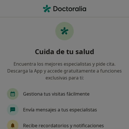
Men
Síndrome De Abandono • Barcelona, Barcelona
Filtros
• 1
Seguro
Mapa
Especialistas en Síndrome de abandono en
Cuida de tu salud
Barcelona
Así organizamos los resultados
Encuentra los mejores especialistas y pide cita.
Descarga la App y accede gratuitamente a funciones
exclusivas para ti:
¿Qué especialidad estás buscando?
Psicólogo
Psicólogo infantil
Terapeuta c
Gestiona tus visitas fácilmente
Envía mensajes a tus especialistas
Recibe recordatorios y notificaciones