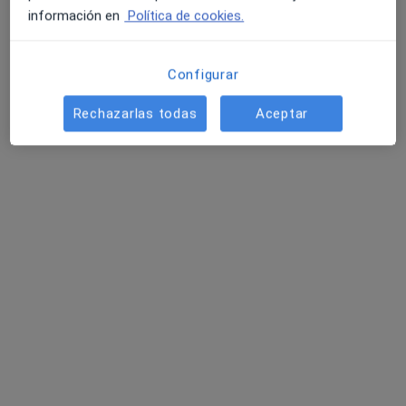
información en
Política de cookies.
Configurar
Rechazarlas todas
Aceptar
Dra. Beatriz Mercedes Alemany Rosales
·
Ver más
Neurofisiólogo clínico
11 opiniones
Dirección 1
Dirección 2
Avenida la Mancha, 23, Leganés
•
Mapa
Affidea Medicentro Leganés
Primera visita Neurofisiología Clínica
Precio sin especificar
Este especialista no ofrece reserva de cita online en esta dirección.