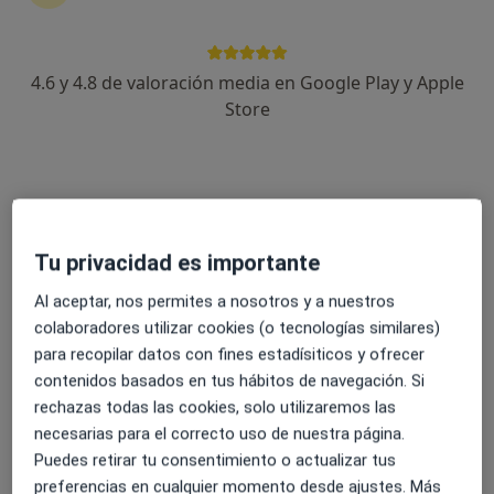
4.6 y 4.8 de valoración media en Google Play y Apple
Dra. Beatriz Alemany
Store
·
Ver más
Neurofisióloga clínica
3 opiniones
Dirección 1
Dirección 2
Tu privacidad es importante
Avenida la Mancha, 23, Leganés
•
Mapa
Al aceptar, nos permites a nosotros y a nuestros
Affidea Medicentro Leganés
colaboradores utilizar cookies (o tecnologías similares)
Primera visita Neurofisiología Clínica
Precio sin especificar
para recopilar datos con fines estadísiticos y ofrecer
Este especialista no ofrece reserva de cita online en esta dirección.
contenidos basados en tus hábitos de navegación. Si
rechazas todas las cookies, solo utilizaremos las
Pedir una cita
necesarias para el correcto uso de nuestra página.
Puedes retirar tu consentimiento o actualizar tus
preferencias en cualquier momento desde ajustes. Más