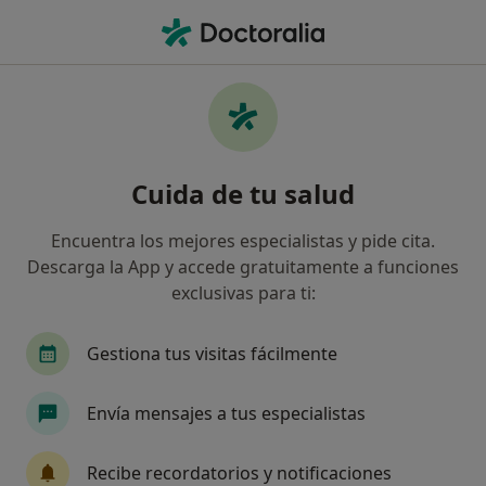
Men
Síndrome Del Impostor • Molins de Rei, Barcelona
Filtros
• 1
Mapa
Especialistas en Síndrome del impostor en
Cuida de tu salud
Molins de Rei
Así organizamos los resultados
Encuentra los mejores especialistas y pide cita.
Descarga la App y accede gratuitamente a funciones
exclusivas para ti:
¿Qué especialidad estás buscando?
Psicólogo
Sexólogo
Gestiona tus visitas fácilmente
Envía mensajes a tus especialistas
Recibe recordatorios y notificaciones