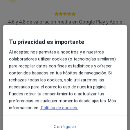
4.6 y 4.8 de valoración media en Google Play y Apple
Marcela Tiesso Baez
Store
·
Ver más
Psicóloga, Sexóloga
Tu privacidad es importante
156 opiniones
Al aceptar, nos permites a nosotros y a nuestros
Dirección
Online
colaboradores utilizar cookies (o tecnologías similares)
para recopilar datos con fines estadísiticos y ofrecer
contenidos basados en tus hábitos de navegación. Si
Carrer Miquel Tort, 14-16 3º 2ª, Molins de Rei
•
Mapa
rechazas todas las cookies, solo utilizaremos las
Psicóloga Marcela Tiesso - Molins
necesarias para el correcto uso de nuestra página.
Primera visita Psicología
70 €
Puedes retirar tu consentimiento o actualizar tus
Este especialista no ofrece reserva de cita online en esta dirección.
preferencias en cualquier momento desde ajustes. Más
información en
Política de cookies.
Pedir una cita
Configurar