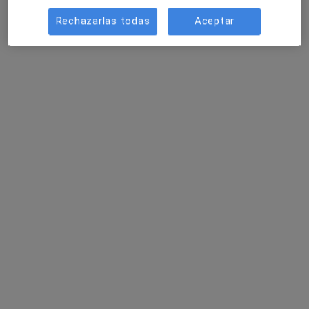
Rechazarlas todas
Aceptar
Opción de pago online
Mónica Ortega Bravo
·
Ver más
Psicóloga
2 opiniones
Dirección
Online
Avinguda de València, 6, 5o 2a, Molins de Rei
•
Mapa
CONNEXUS - CENTRO DE PSICOLOGÍA CLINICA ESPECIALIZADA
Acompañamiento a los hijos en la separación/divorcio
70 €
Este especialista no ofrece reserva de cita online en esta dirección.