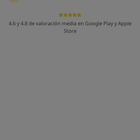
4.6 y 4.8 de valoración media en Google Play y Apple
Montserrat Naranjo Reverter
Store
·
Ver más
Psicóloga, Psicóloga infantil
67 opiniones
Dirección
Online
Avenida Martí Pujol 250, Badalona
•
Mapa
Consulta Privada ( Badalona )
Consulta online
60 €
Este especialista no ofrece reserva de cita online en esta dirección.
Pedir una cita