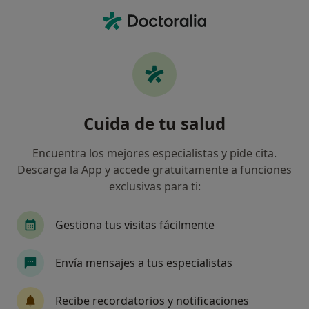
Men
Síndrome Del Impostor • Badalona, Barcelona
Filtros
• 1
Seguro
Mapa
Especialistas en Síndrome del impostor en
Cuida de tu salud
Badalona
Así organizamos los resultados
Encuentra los mejores especialistas y pide cita.
Descarga la App y accede gratuitamente a funciones
exclusivas para ti:
¿Qué especialidad estás buscando?
Psicólogo
Psicólogo infantil
Psicopedago
Gestiona tus visitas fácilmente
Envía mensajes a tus especialistas
Recibe recordatorios y notificaciones