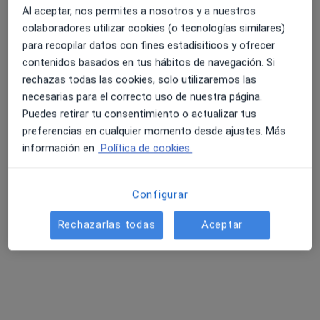
Al aceptar, nos permites a nosotros y a nuestros
Primera visita Psicología
45 €
colaboradores utilizar cookies (o tecnologías similares)
Este especialista no ofrece reserva de cita online en esta dirección.
para recopilar datos con fines estadísiticos y ofrecer
contenidos basados en tus hábitos de navegación. Si
Pedir una cita
rechazas todas las cookies, solo utilizaremos las
necesarias para el correcto uso de nuestra página.
Puedes retirar tu consentimiento o actualizar tus
preferencias en cualquier momento desde ajustes. Más
información en
Política de cookies.
Configurar
Rechazarlas todas
Aceptar
Opción de pago online
Juliana Marín Galeano
·
Ver más
Psicóloga, Sexóloga
Dirección
Online