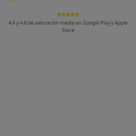
4.6 y 4.8 de valoración media en Google Play y Apple
Antoni Rodríguez Gámez
Store
·
Ver más
Psicólogo
75 opiniones
Dirección
Online
Carrer Carles Martí i Vila 15, 3º 4ª, Sant Boi de Llobregat
•
Mapa
Visita presencial: Antoni RG
Primera visita Psicología
60 €
Este especialista no ofrece reserva de cita online en esta dirección.
Pedir una cita