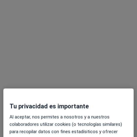
Pedir una cita
Ignacio Gallego Rubio
·
Ver más
Psicólogo
124 opiniones
Tu privacidad es importante
Dirección
Online
Al aceptar, nos permites a nosotros y a nuestros
colaboradores utilizar cookies (o tecnologías similares)
Carrer d´Angel Guimerà, 35-45, local 4, Esplugues de Llobregat
•
Mapa
para recopilar datos con fines estadísiticos y ofrecer
Clínica Psicológica Ignacio