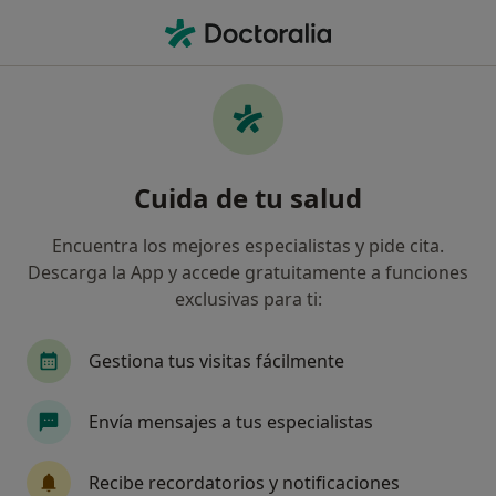
Men
Síndrome Del Impostor • Sant Feliu de Llobregat, Barcelona
Filtros
• 1
Seguro
Mapa
Especialistas en Síndrome del impostor en
Cuida de tu salud
Sant Feliu de Llobregat
Así organizamos los resultados
Encuentra los mejores especialistas y pide cita.
Descarga la App y accede gratuitamente a funciones
exclusivas para ti:
¿Qué especialidad estás buscando?
Psicólogo
Psicólogo infantil
Sexólogo
Gestiona tus visitas fácilmente
Envía mensajes a tus especialistas
Recibe recordatorios y notificaciones