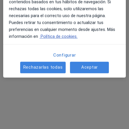
contenidos basados en tus hábitos de navegación. Si
Primera visita Psicología
65 €
rechazas todas las cookies, solo utilizaremos las
Este especialista no ofrece reserva de cita online en esta dirección.
necesarias para el correcto uso de nuestra página.
Puedes retirar tu consentimiento o actualizar tus
Pedir una cita
preferencias en cualquier momento desde ajustes. Más
información en
Política de cookies.
Configurar
Rechazarlas todas
Aceptar
Marcela Tiesso Baez
·
Ver más
Psicóloga, Sexóloga
156 opiniones
Dirección
Online