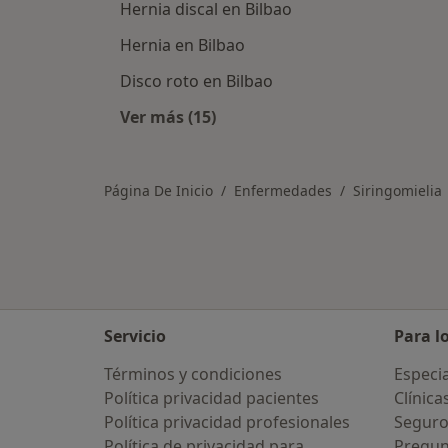
Hernia discal en Bilbao
Hernia en Bilbao
Disco roto en Bilbao
Ver más (15)
Más en esta categoría: Otras enfe
Página De Inicio
Enfermedades
Siringomielia
Servicio
Para l
Términos y condiciones
Especia
Política privacidad pacientes
Clínica
Política privacidad profesionales
Seguro
Política de privacidad para
Pregun