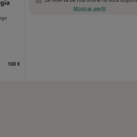
La reserva de cita online no está dispon
gia
Mostrar perfil
ogo
100 €