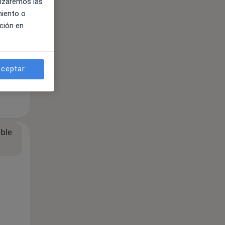
lizaremos las
miento o
ción en
ceptar
ible