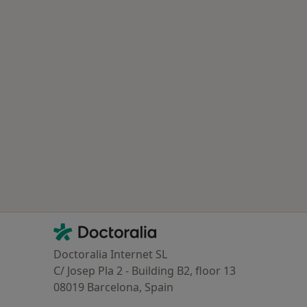
Contacto
Doctoralia - Página de inicio
Doctoralia Internet SL
C/ Josep Pla 2 - Building B2, floor 13
08019 Barcelona, Spain