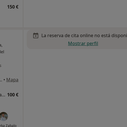
150 €
La reserva de cita online no está dispon
Mostrar perfil
a,
del
s
naza S/N Metro Deusto-Iruña, Bilbao
•
Mapa
Visitas sucesivas Traumatología y Cirugía Ortopédica
100 €
rka Zabalo