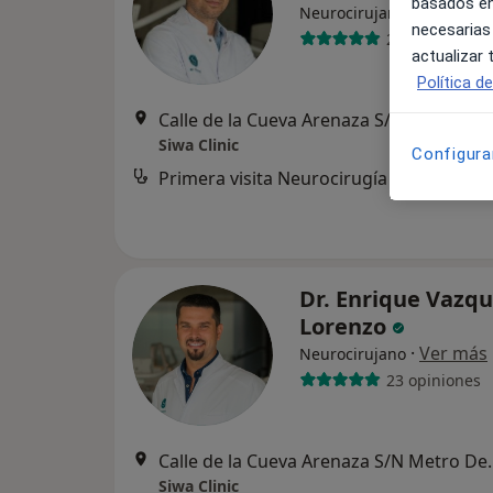
basados en
·
Ver más
Neurocirujano
necesarias
27 opiniones
actualizar
Política d
Calle de la Cueva Are
Siwa Clinic
Configura
Primera visita Neurocirugía
Dr. Enrique Vazq
Lorenzo
·
Ver más
Neurocirujano
23 opiniones
Calle de la Cueva Are
Siwa Clinic