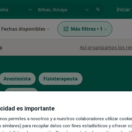
dad, enfermedad o nombre
p. ej. Madrid
Iniciar
Fechas disponibles
Más filtros
•
1
o
Así organizamos los re
Anestesista
Fisioterapeuta
Ver más
acidad es importante
La reserva de cita online no está dispon
 nos permites a nosotros y a nuestros colaboradores utilizar cooki
l Le
 similares) para recopilar datos con fines estadísiticos y ofrecer 
Pedir una cita