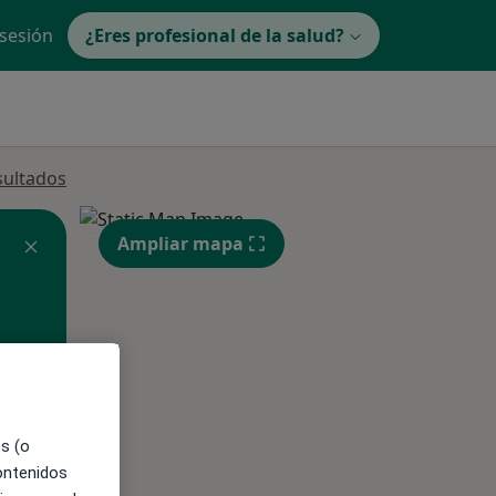
 sesión
¿Eres profesional de la salud?
sultados
Ampliar mapa
ible
es (o
contenidos