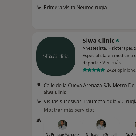
Primera visita Neurocirugía
Siwa Clinic
Anestesista, Fisioterapeut
Especialista en medicina 
·
Ver más
deporte
2424 opinione
Calle de la Cueva Are
Siwa Clinic
Mostrar más servicios
Dr. Enrique Vazquez
Dr. Joaquin Gefaell
Dr. Go