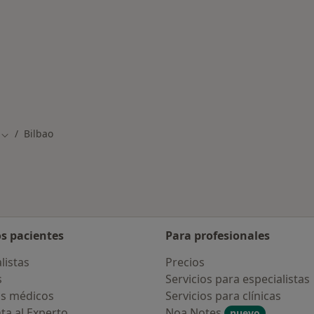
rmedades en Bilbao
Bilbao
Cambiar de ciudad
os pacientes
Para profesionales
listas
Precios
s
Servicios para especialistas
s médicos
Servicios para clínicas
ta al Experto
Noa Notes
nuevo