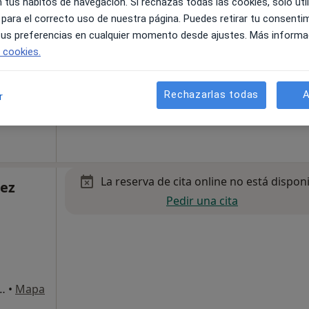
 tus hábitos de navegación. Si rechazas todas las cookies, solo uti
 para el correcto uso de nuestra página. Puedes retirar tu consenti
 tus preferencias en cualquier momento desde ajustes. Más informa
e cookies.
naza S/N Metro Deusto-Iruña, Bilbao
•
Mapa
Rechazarlas todas
A
r
150 €
La reserva de cita online no está dispon
uez
Pedir una cita
naza S/N Metro Deusto-Iruña, Bilbao
•
Mapa