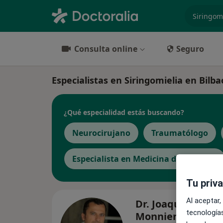
especiali
Consulta online
Seguro
Especialistas en Siringomielia en Bilba
¿Qué especialidad estás buscando?
Neurocirujano
Traumatólogo
Especialista en Medicina del Deporte
Tu priv
Al aceptar,
Dr. Joaquin Gefael
tecnologías
Monnier