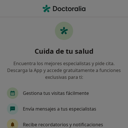
Men
Sobremordida • Gavà, Barcelona
Filtros
• 1
Seguro
Mapa
Especialistas en Sobremordida en Gavà
Cuida de tu salud
Así organizamos los resultados
Encuentra los mejores especialistas y pide cita.
Descarga la App y accede gratuitamente a funciones
¿Qué especialidad estás buscando?
exclusivas para ti:
Dentista
Dentista infantil
Cirujano oral y
Gestiona tus visitas fácilmente
Envía mensajes a tus especialistas
Recibe recordatorios y notificaciones