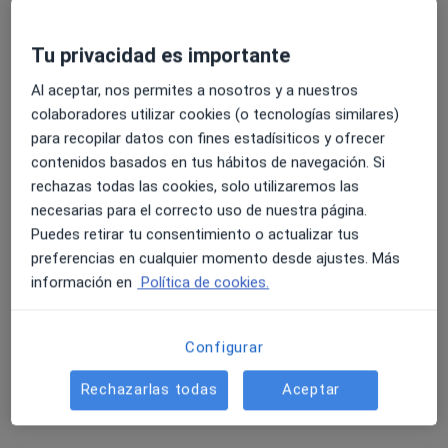
Tu privacidad es importante
Al aceptar, nos permites a nosotros y a nuestros
colaboradores utilizar cookies (o tecnologías similares)
Clínica Dental Reyes & Borges, lider en
para recopilar datos con fines estadísiticos y ofrecer
Gavá...
contenidos basados en tus hábitos de navegación. Si
rechazas todas las cookies, solo utilizaremos las
Cirujano oral y maxilofacial, Dentista, Dentista infantil
necesarias para el correcto uso de nuestra página.
202 opiniones
Puedes retirar tu consentimiento o actualizar tus
Carrer del Centre 28, Gavà
•
Mapa
preferencias en cualquier momento desde ajustes. Más
Clínica Dental Reyes & Borges, lider en Gavá...
información en
Política de cookies.
Primera visita Odontología
Servicio gratuito
Mostrar más servicios
Configurar
Rechazarlas todas
Aceptar
Dr. Yorgel Reyes
Dra. Mirna Borges
Dr. Guillermo Joaquin
Alvarez
Ledea
Espinosa Medina