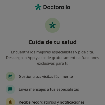
Men
Trastorno Esquizoide De La Personalidad • Marbella, Málaga
Filtros
• 1
Seguro
Mapa
Especialistas en Trastorno esquizoide de la
Cuida de tu salud
personalidad en Marbella
Así organizamos los resultados
Encuentra los mejores especialistas y pide cita.
Descarga la App y accede gratuitamente a funciones
exclusivas para ti:
¿Qué especialidad estás buscando?
Psicólogo
Psiquiatra
Fisioterapeuta
Gestiona tus visitas fácilmente
Envía mensajes a tus especialistas
Recibe recordatorios y notificaciones