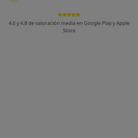
4.6 y 4.8 de valoración media en Google Play y Apple
Elena Ruiz
Store
·
Ver más
Psicóloga
62 opiniones
Dirección
Online
C. Alonso de Bazán, no8, Marbella
•
Mapa
Psentidos Psicólogos
Primera visita Psicología
desde 65 €
Este especialista no ofrece reserva de cita online en esta dirección.
Pedir una cita