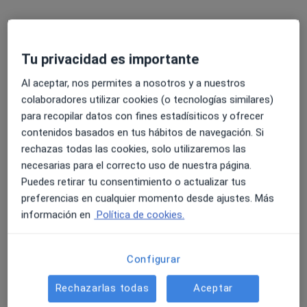
Tu privacidad es importante
Al aceptar, nos permites a nosotros y a nuestros
colaboradores utilizar cookies (o tecnologías similares)
Opción de pago online
para recopilar datos con fines estadísiticos y ofrecer
David Escalante de Figueroa
contenidos basados en tus hábitos de navegación. Si
rechazas todas las cookies, solo utilizaremos las
·
Ver más
Psicólogo, Fisioterapeuta
necesarias para el correcto uso de nuestra página.
13 opiniones
Puedes retirar tu consentimiento o actualizar tus
Experto en trauma, violencia familiar y laboral
preferencias en cualquier momento desde ajustes. Más
Peritajes psicológicos
información en
Política de cookies.
Los pacientes valoran mi formación sanitaria.
Configurar
Dirección
Online
Rechazarlas todas
Aceptar
Calle Amistad, 18, San Pedro de Alcántara
•
Mapa