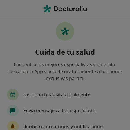
Men
Trastorno Fonológico • Fuengirola, Málaga
Filtros
• 1
Seguro
Mapa
Especialistas en Trastorno fonológico en
Cuida de tu salud
Fuengirola
Así organizamos los resultados
Encuentra los mejores especialistas y pide cita.
Descarga la App y accede gratuitamente a funciones
exclusivas para ti:
¿Qué especialidad estás buscando?
Logopeda
Psicólogo
Otorrino
Psicólo
Gestiona tus visitas fácilmente
Envía mensajes a tus especialistas
Recibe recordatorios y notificaciones