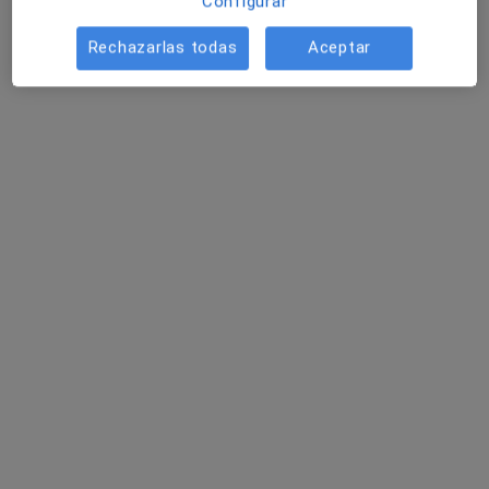
Configurar
Pedir una cita
Rechazarlas todas
Aceptar
Susana Berrocal Gámez
·
Ver más
Logopeda
Camino de Coin 11-13 (1º A, Edif.Doña Maria), Fuengirola
•
Mapa
Clinica Dreier
Visita Logopedia y Logofoniatría
Precio sin especificar
Este especialista no ofrece reserva de cita online en esta dirección.
Pedir una cita