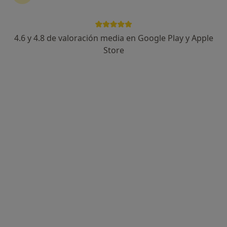
4.6 y 4.8 de valoración media en Google Play y Apple
Melissa Garcia Garcia
Store
·
Ver más
Psicóloga, Psicóloga infantil
32 opiniones
Dirección 1
Dirección 2
Online
Camino Vilchez, 32, Alhaurín El Grande
•
Mapa
Consulta Privada ALHAURÍN EL GRANDE
Primera visita Psicología
50 €
Este especialista no ofrece reserva de cita online en esta dirección.
Pedir una cita