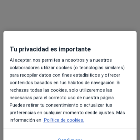
Tu privacidad es importante
Manuel Puertas
·
Ver más
Logopeda
Al aceptar, nos permites a nosotros y a nuestros
22 opiniones
colaboradores utilizar cookies (o tecnologías similares)
para recopilar datos con fines estadísiticos y ofrecer
Dirección
Online
contenidos basados en tus hábitos de navegación. Si
rechazas todas las cookies, solo utilizaremos las
necesarias para el correcto uso de nuestra página.
Calle Aguila Real, Marbella
•
Mapa
Puedes retirar tu consentimiento o actualizar tus
Privada
preferencias en cualquier momento desde ajustes. Más
Visita Logopedia y Logofoniatría
Precio sin especificar
información en
Política de cookies.
Este especialista no ofrece reserva de cita online en esta dirección.