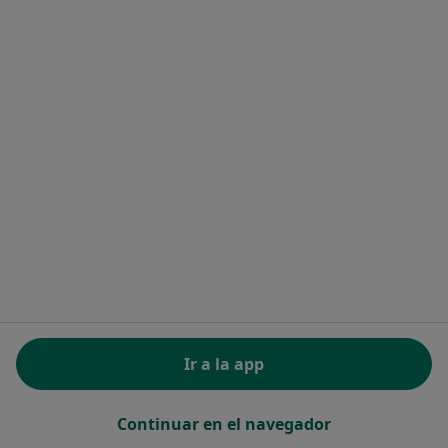
Diego J. Fernández García
Dietista nutricionista, Endocrino
1 opinión
Avenida Ramon y Cajal S/N, Edif. Beroe, Fuengirola
•
Mapa
Centro Médico
Este especialista no ofrece reserva de cita online en esta dirección.
Pedir una cita
Ir a la app
Búsquedas relacionadas
Continuar en el navegador