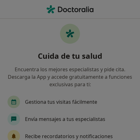
Men
Dietista Nutricionista • Fuengirola, Málaga
Filtros
Seguro
Mapa
Dietistas y nutricionistas en Fuengirola
Cuida de tu salud
Así organizamos los resultados
Encuentra los mejores especialistas y pide cita.
Descarga la App y accede gratuitamente a funciones
¿Cuál es tu compañía aseguradora?
exclusivas para ti:
Gestiona tus visitas fácilmente
Envía mensajes a tus especialistas
Recibe recordatorios y notificaciones