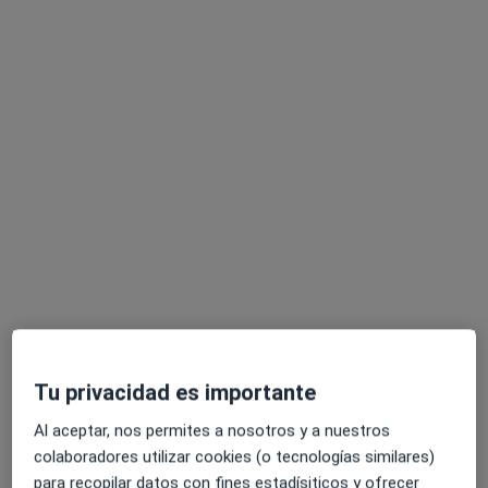
Alba Martín
·
Ver más
Dietista nutricionista
157 opiniones
Dirección
Online
Plaza Baleares 8, Fuengirola
•
Mapa
Tu privacidad es importante
Clínica Privada - Consulta presencial
Al aceptar, nos permites a nosotros y a nuestros
Primera visita Nutrición y Dietética
80 €
colaboradores utilizar cookies (o tecnologías similares)
Este especialista no ofrece reserva de cita online en esta dirección.
para recopilar datos con fines estadísiticos y ofrecer