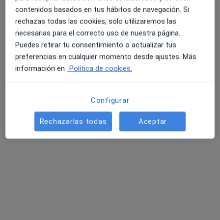
contenidos basados en tus hábitos de navegación. Si
Pedir una cita
rechazas todas las cookies, solo utilizaremos las
necesarias para el correcto uso de nuestra página.
Puedes retirar tu consentimiento o actualizar tus
Consulta online disponible
preferencias en cualquier momento desde ajustes. Más
información en
Política de cookies.
Los especialistas de tu zona no están disponibles
para visitas en persona. Prueba la videoconsulta
Configurar
Rechazarlas todas
Aceptar
Opción de pago online
Alba Cruz Martín
·
Ver más
Dietista nutricionista