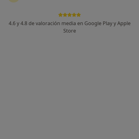
Silvina Costantino
·
Ver más
Dietista nutricionista
4.6 y 4.8 de valoración media en Google Play y Apple
53 opiniones
Store
Camino Viejo de Coín, 16-18 Local 2B, Mijas-Costa
•
Mapa
Kaigen Clinic
Primera visita Nutrición y Dietética
60 €
Este especialista no ofrece reserva de cita online en esta dirección.
Pedir una cita