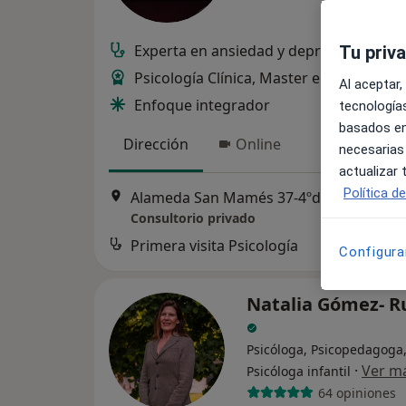
Experta en ansiedad y depresión
Tu priv
Psicología Clínica, Master en Salud Men
Al aceptar,
Enfoque integrador
tecnologías
basados en
Dirección
Online
necesarias
actualizar
Política d
Alameda San Mamés 37-4ºdpto.7, Bilbao
Consultorio privado
Primera visita Psicología
Configura
Natalia Gómez- R
Psicóloga, Psicopedagoga
·
Ver m
Psicóloga infantil
64 opiniones