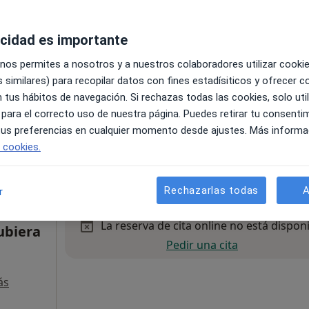
acidad es importante
tal
 nos permites a nosotros y a nuestros colaboradores utilizar cooki
 similares) para recopilar datos con fines estadísiticos y ofrecer 
 tus hábitos de navegación. Si rechazas todas las cookies, solo uti
 para el correcto uso de nuestra página. Puedes retirar tu consenti
 tus preferencias en cualquier momento desde ajustes. Más informa
e cookies.
•
Mapa
60 €
Rechazarlas todas
A
r
La reserva de cita online no está dispon
ubiera
Pedir una cita
,
ás