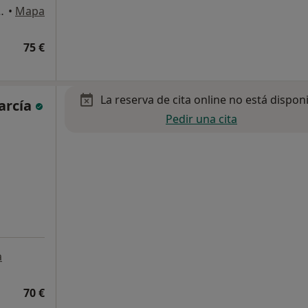
Kalea, 19, 2ol, Bilbao
•
Mapa
75 €
La reserva de cita online no está dispon
arcía
Pedir una cita
a
70 €