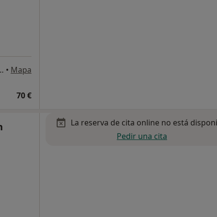
, 3, Planta 1 derecha, Bilbao
•
Mapa
70 €
La reserva de cita online no está dispon
n
Pedir una cita