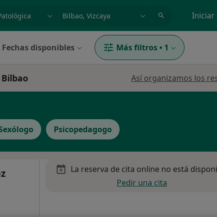
dad, enfermedad o nombre
p. ej. Madrid
Iniciar
Fechas disponibles
Más filtros
•
1
 Bilbao
Así organizamos los re
Sexólogo
Psicopedagogo
La reserva de cita online no está dispon
ez
Pedir una cita