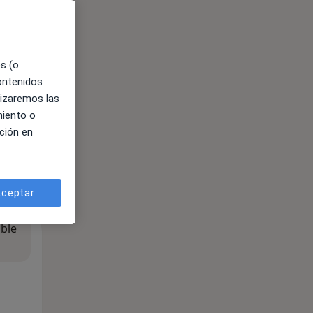
es (o
contenidos
lizaremos las
miento o
ción en
ceptar
ible