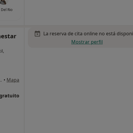
 Del Rio
La reserva de cita online no está dispon
nestar
Mostrar perfil
il,
Kalea, 19, 2ol, Bilbao
•
Mapa
 gratuito