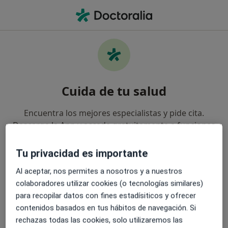
Men
Verrugas • Cieza, Murcia
Cuida de tu salud
Encuentra los mejores especialistas y pide cita.
Descarga la App y accede gratuitamente a funciones
exclusivas para ti:
Tu privacidad es importante
Gestiona tus visitas fácilmente
Al aceptar, nos permites a nosotros y a nuestros
colaboradores utilizar cookies (o tecnologías similares)
Envía mensajes a tus especialistas
para recopilar datos con fines estadísiticos y ofrecer
contenidos basados en tus hábitos de navegación. Si
rechazas todas las cookies, solo utilizaremos las
Recibe recordatorios y notificaciones