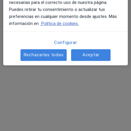
No hemos encontrado ningún Verrugas en
necesarias para el correcto uso de nuestra página.
Cieza, Murcia
Puedes retirar tu consentimiento o actualizar tus
preferencias en cualquier momento desde ajustes. Más
Vuelve a buscar eliminando algún filtro:
4.6 y 4.8 de valoración media en Google Play y Apple
información en
Política de cookies.
Store
Enfermedades
Configurar
Página De Inicio
Enfermedades
Verrugas
Cieza
Cambiar de ciu
Rechazarlas todas
Aceptar
Servicio
Términos y condiciones
Política privacidad pacientes
Política privacidad profesionales
Política de privacidad para determinados