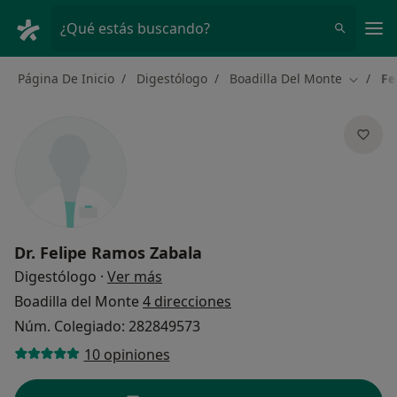
Men
¿Qué estás buscando?
Página De Inicio
Digestólogo
Boadilla Del Monte
Fe
Cambiar
Dr.
Felipe Ramos Zabala
sobre las especializaciones
Digestólogo
·
Ver más
Boadilla del Monte
4 direcciones
Núm. Colegiado: 282849573
10 opiniones