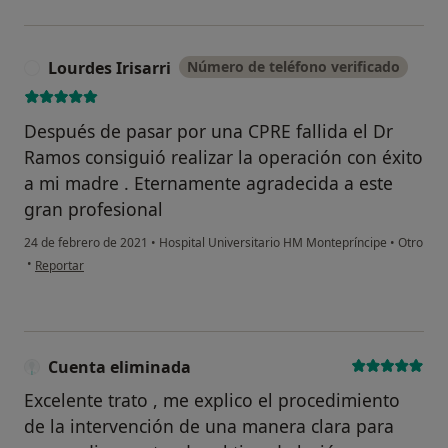
Lourdes Irisarri
Número de teléfono verificado
L
Después de pasar por una CPRE fallida el Dr
Ramos consiguió realizar la operación con éxito
a mi madre . Eternamente agradecida a este
gran profesional
24 de febrero de 2021
•
Hospital Universitario HM Montepríncipe
•
Otro
en opinión del usuario Lourdes Irisarri
•
Reportar
Cuenta eliminada
Excelente trato , me explico el procedimiento
de la intervención de una manera clara para