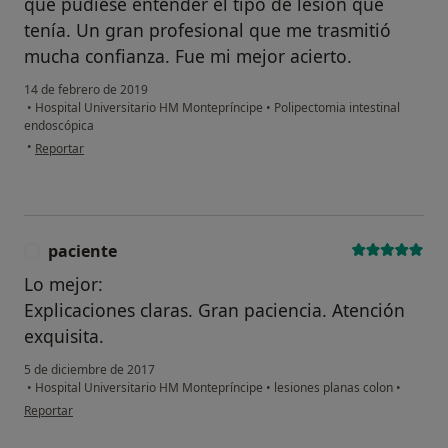
que pudiese entender el tipo de lesión que
tenía. Un gran profesional que me trasmitió
mucha confianza. Fue mi mejor acierto.
14 de febrero de 2019
•
Hospital Universitario HM Montepríncipe
•
Polipectomia intestinal
endoscópica
en opinión del usuario Cuenta eliminada
•
Reportar
paciente
P
Lo mejor:
Explicaciones claras. Gran paciencia. Atención
exquisita.
5 de diciembre de 2017
•
Hospital Universitario HM Montepríncipe
•
lesiones planas colon
•
en opinión del usuario paciente
Reportar