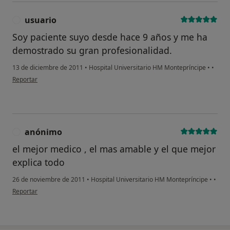
usuario
U
Soy paciente suyo desde hace 9 años y me ha
demostrado su gran profesionalidad.
13 de diciembre de 2011
•
Hospital Universitario HM Montepríncipe
•
•
en opinión del usuario usuario
Reportar
anónimo
A
el mejor medico , el mas amable y el que mejor
explica todo
26 de noviembre de 2011
•
Hospital Universitario HM Montepríncipe
•
•
en opinión del usuario anónimo
Reportar