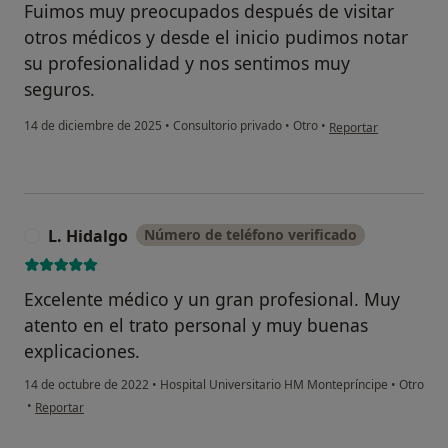
Fuimos muy preocupados después de visitar
otros médicos y desde el inicio pudimos notar
su profesionalidad y nos sentimos muy
seguros.
en opinión del usuar
14 de diciembre de 2025
•
Consultorio privado
•
Otro
•
Reportar
L. Hidalgo
Número de teléfono verificado
L
Excelente médico y un gran profesional. Muy
atento en el trato personal y muy buenas
explicaciones.
14 de octubre de 2022
•
Hospital Universitario HM Montepríncipe
•
Otro
en opinión del usuario L. Hidalgo
•
Reportar