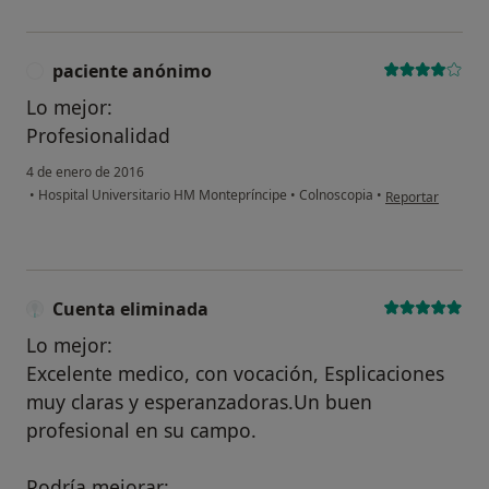
¿Alguna vez has usado una app
o chatbot de IA para hablar
sobre un tema emocional o
paciente anónimo
P
psicológico?
Lo mejor:
Sí, varias veces
Profesionalidad
4 de enero de 2016
Sí, una vez
en opinión del u
•
Hospital Universitario HM Montepríncipe
•
Colnoscopia
•
Reportar
No, pero lo consideraría
No, y no confío en ello
Cuenta eliminada
Continuar
Lo mejor:
Excelente medico, con vocación, Esplicaciones
muy claras y esperanzadoras.Un buen
profesional en su campo.
Podría mejorar: