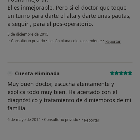
El es inmejorable. Pero si el doctor que toque
en turno para darte el alta y darte unas pautas,
a seguir , para el pos-operatorio.
5 de diciembre de 2015
en opinión del usua
•
Consultorio privado
•
Lesión plana colon ascendente
•
Reportar
Cuenta eliminada
Muy buen doctor, escucha atentamente y
explica todo muy bien. Ha acertado con el
diagnóstico y tratamiento de 4 miembros de mi
familia
en opinión del usuario Cuenta e
6 de mayo de 2014
•
Consultorio privado
•
•
Reportar