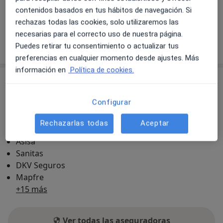
Formas de pago (visitas privadas)
contenidos basados en tus hábitos de navegación. Si
Aseguradoras aceptadas en esta dirección
Detalles
rechazas todas las cookies, solo utilizaremos las
necesarias para el correcto uso de nuestra página.
Mostrar más detalles
Puedes retirar tu consentimiento o actualizar tus
sobre la dirección
preferencias en cualquier momento desde ajustes. Más
información en
Política de cookies.
Aseguradoras aceptadas
Se aceptan aseguradoras, pero la cobertura varía
Configurar
según la ubicación y el servicio.
Rechazarlas todas
Aceptar
Adeslas
Asisa
Sanitas
DKV Seguros
Mapfre
+15 más
Ver todas las aseguradoras