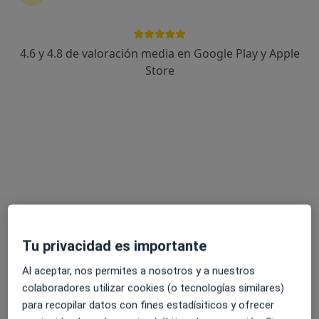
1329 opiniones
Av. Barcelona, 156, Cunit
•
Mapa
4.6 y 4.8 de valoración media en Google Play y Apple
Centre de Rehabilitacio Manuel Romero
Store
Acepta PlusUltra Seguros
Consulta online
Ningún profesional de este centro tiene citas disponibles
Mostrar perfil
Tu privacidad es importante
Al aceptar, nos permites a nosotros y a nuestros
colaboradores utilizar cookies (o tecnologías similares)
para recopilar datos con fines estadísiticos y ofrecer