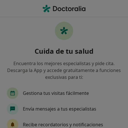
Men
Fisioterapeuta • Cunit, Tarragona
Filtros
Seguro:
PlusUltra Seguros
Fisioterapeutas de PlusUltra Seguros en
Cuida de tu salud
Cunit
Así organizamos los resultados
Encuentra los mejores especialistas y pide cita.
Descarga la App y accede gratuitamente a funciones
exclusivas para ti:
Gestiona tus visitas fácilmente
Envía mensajes a tus especialistas
Centre de Rehabilitacio Manuel Romero
Recibe recordatorios y notificaciones
·
Ver más
Fisioterapeuta, Acupuntor, Médico general