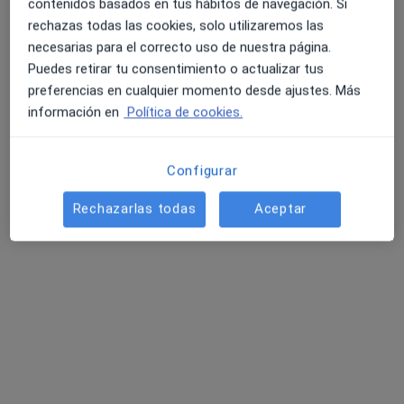
Víctor Romero Cirauqui
contenidos basados en tus hábitos de navegación. Si
·
Ver más
rechazas todas las cookies, solo utilizaremos las
Fisioterapeuta
necesarias para el correcto uso de nuestra página.
721 opiniones
Puedes retirar tu consentimiento o actualizar tus
Av. Barcelona, 156, Cunit
•
Mapa
preferencias en cualquier momento desde ajustes. Más
Centre de Rehabilitacio Manuel Romero
información en
Política de cookies.
Acepta PlusUltra Seguros
Visita Fisioterapia
Configurar
Este especialista no ofrece reserva de cita online en esta dirección.
Rechazarlas todas
Aceptar
Pedir una cita