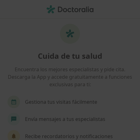
Men
Tendinitis • Cunit, Tarragona
Filtros
• 1
Seguro
Mapa
Especialistas en Tendinitis en Cunit
Cuida de tu salud
Así organizamos los resultados
Encuentra los mejores especialistas y pide cita.
Descarga la App y accede gratuitamente a funciones
¿Qué especialidad estás buscando?
exclusivas para ti:
Fisioterapeuta
Acupuntor
Médico genera
Gestiona tus visitas fácilmente
Envía mensajes a tus especialistas
Recibe recordatorios y notificaciones