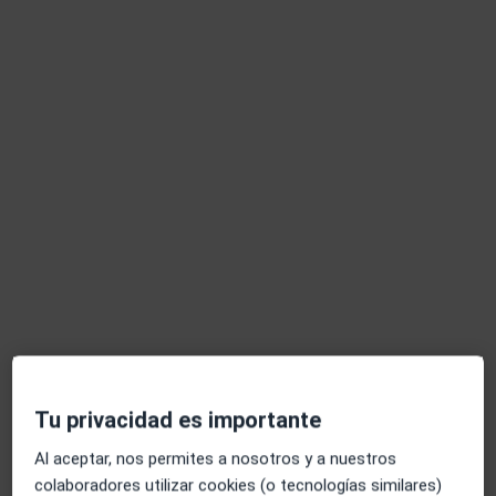
Olga García García
·
Ver más
Fisioterapeuta
93 opiniones
Avinguda de Cubelles 52, Vilanova i La Geltrú
•
Mapa
FisioBat
Primera visita fisioterapia
51 €
Este especialista no ofrece reserva de cita online en esta dirección.
Pedir una cita
Tu privacidad es importante
Al aceptar, nos permites a nosotros y a nuestros
colaboradores utilizar cookies (o tecnologías similares)