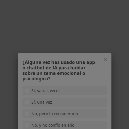
Visitas sucesivas Nutrición y Dietética
Servicio gratuito
Mostrar más servicios
Ningún profesional de este centro tiene citas disponibles
Mostrar perfil
¿Alguna vez has usado una app
o chatbot de IA para hablar
sobre un tema emocional o
psicológico?
Sí, varias veces
FisioBat
Sí, una vez
Cardiólogo, Fisioterapeuta, Dietista nutricionista
236 opiniones
No, pero lo consideraría
Avinguda de Cubelles 52, Vilanova i La Geltrú
•
Mapa
No, y no confío en ello
FisioBat