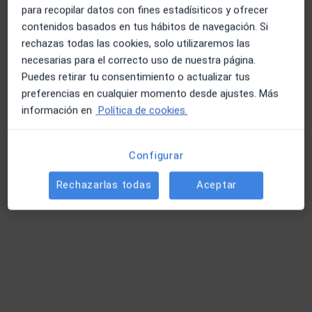
para recopilar datos con fines estadísiticos y ofrecer
contenidos basados en tus hábitos de navegación. Si
Libertad Cazorla Guerrero
rechazas todas las cookies, solo utilizaremos las
necesarias para el correcto uso de nuestra página.
·
Ver más
Fisioterapeuta
Puedes retirar tu consentimiento o actualizar tus
116 opiniones
preferencias en cualquier momento desde ajustes. Más
Carrer del Jardí 70, Vilanova i La Geltrú
•
Mapa
información en
Política de cookies.
Fisionova Fisioterapia Vilanova
Primera visita fisioterapia
65 €
Configurar
Este especialista no ofrece reserva de cita online en esta dirección.
Rechazarlas todas
Aceptar
Pedir una cita