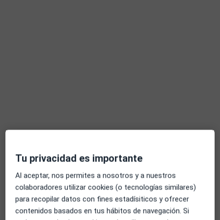
Aina Tusquets Uxó
·
Ver más
Fisioterapeuta
141 opiniones
Carrer del Jardí 70, Vilanova i La Geltrú
•
Mapa
Fisionova Fisioterapia Vilanova
Primera visita fisioterapia
65 €
Este especialista no ofrece reserva de cita online en esta dirección.
Pedir una cita
Tu privacidad es importante
Al aceptar, nos permites a nosotros y a nuestros
colaboradores utilizar cookies (o tecnologías similares)
para recopilar datos con fines estadísiticos y ofrecer
contenidos basados en tus hábitos de navegación. Si