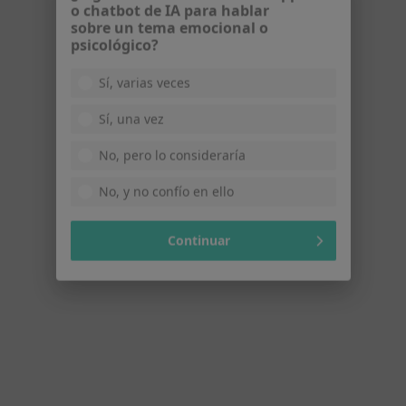
¿Alguna vez has usado una app
o chatbot de IA para hablar
sobre un tema emocional o
Fisionova Fisioterapia Vilanova
psicológico?
·
Ver más
Acupuntor, Fisioterapeuta, Osteópata
497 opiniones
Sí, varias veces
Carrer del Jardí 70, Vilanova i La Geltrú
•
Mapa
Sí, una vez
Fisionova Fisioterapia Vilanova
Primera visita fisioterapia
65 €
No, pero lo consideraría
Mostrar más servicios
No, y no confío en ello
Continuar
Esther Obenza
Núria Mauri Juliachs
Libertad Cazorla
Guerrero
Ver todos los especialistas (5)
Ningún profesional de este centro tiene citas disponibles