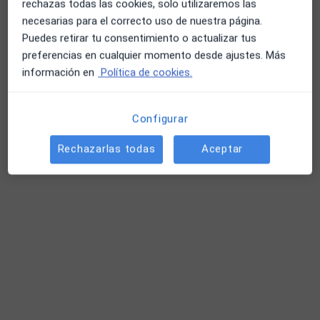
rechazas todas las cookies, solo utilizaremos las
necesarias para el correcto uso de nuestra página.
Puedes retirar tu consentimiento o actualizar tus
Libertad Cazorla Guerrero
preferencias en cualquier momento desde ajustes. Más
·
Ver más
Fisioterapeuta
información en
Política de cookies.
116 opiniones
Carrer del Jardí 70, Vilanova i La Geltrú
•
Mapa
Configurar
Fisionova Fisioterapia Vilanova
Primera visita fisioterapia
65 €
Rechazarlas todas
Aceptar
Este especialista no ofrece reserva de cita online en esta dirección.
Pedir una cita