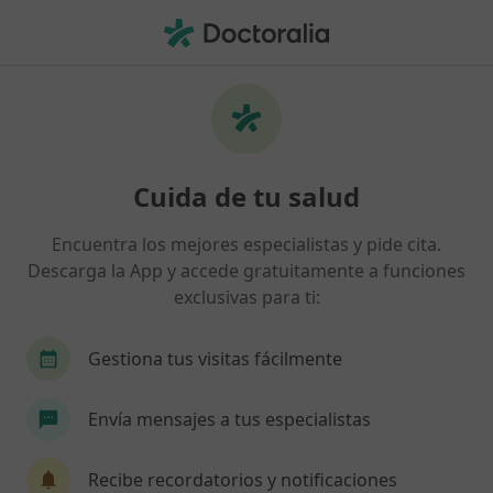
Men
Cervicalgia • Cunit, Tarragona
Filtros
• 1
Seguro
Mapa
Especialistas en Cervicalgia en Cunit
Cuida de tu salud
Así organizamos los resultados
Encuentra los mejores especialistas y pide cita.
Descarga la App y accede gratuitamente a funciones
¿Qué especialidad estás buscando?
exclusivas para ti:
Fisioterapeuta
Médico general
Acupunto
Gestiona tus visitas fácilmente
Envía mensajes a tus especialistas
Recibe recordatorios y notificaciones