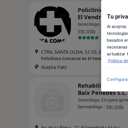
Policlínica Comar
El Vendrell
Tu priv
Ginecólogo, Acupuntor, A
Al aceptar,
Ver más
tecnologías
78 opiniones
basados en
necesarias
CTRA. SANTA OLIVA, 51-53, El Vendrell
•
actualizar
Policlínica Comarcal de El Vendrell
Política d
Acepta Fiatc
Configura
Rehabilitacio Med
Baix Penedes S.L.
Ginecólogo, Cirujano gene
·
Ver más
Dermatólogo
Av. de la Riera, -1º, El Vendrell
•
Mapa