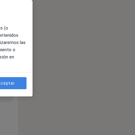
ible
es (o
contenidos
lizaremos las
miento o
ción en
ceptar
ible