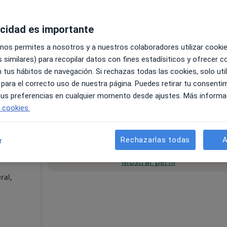
La reserva de cita online no está dispon
cal de
Mostrar perfil
acidad es importante
·
lergólogo
 nos permites a nosotros y a nuestros colaboradores utilizar cooki
 similares) para recopilar datos con fines estadísiticos y ofrecer 
 tus hábitos de navegación. Si rechazas todas las cookies, solo uti
 para el correcto uso de nuestra página. Puedes retirar tu consenti
Mapa
 tus preferencias en cualquier momento desde ajustes. Más informa
e cookies.
Rechazarlas todas
A
r
La reserva de cita online no está dispon
ica
Mostrar perfil
ral,