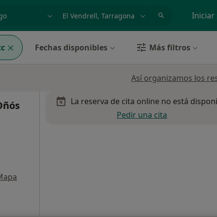
dad, enfermedad o nombre
p. ej. Madrid
Iniciar
tc
Fechas disponibles
Más filtros
Así organizamos los re
La reserva de cita online no está dispon
Oñós
Pedir una cita
Mapa