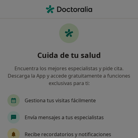
Men
Ginecólogo • Valencia, Valencia
Filtros
Seguro:
Acunsa
Ma
Ginecólogos de Acunsa en Valencia
Cuida de tu salud
Así organizamos los resultados
Encuentra los mejores especialistas y pide cita.
Descarga la App y accede gratuitamente a funciones
exclusivas para ti:
Gestiona tus visitas fácilmente
Envía mensajes a tus especialistas
Dr. Aparicio Zanon Serrano
·
Ver más
Ginecólogo
Recibe recordatorios y notificaciones