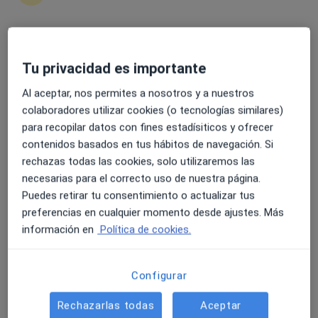
299 opiniones
Avenida Dr Manuel Candela 41,, Valencia
•
Mapa
Hospital Casa de Salud, Consulta 5, primer piso
4.6 y 4.8 de valoración media en Google Play y Apple
Acepta Acunsa
Tu privacidad es importante
Store
Visita Ginecología y Obstetricia
Al aceptar, nos permites a nosotros y a nuestros
Este especialista no ofrece reserva de cita online en esta dirección.
colaboradores utilizar cookies (o tecnologías similares)
para recopilar datos con fines estadísiticos y ofrecer
Pedir una cita
contenidos basados en tus hábitos de navegación. Si
rechazas todas las cookies, solo utilizaremos las
necesarias para el correcto uso de nuestra página.
Puedes retirar tu consentimiento o actualizar tus
preferencias en cualquier momento desde ajustes. Más
información en
Política de cookies.
Configurar
Dr. Carlos Sánchez Ajenjo
Rechazarlas todas
Aceptar