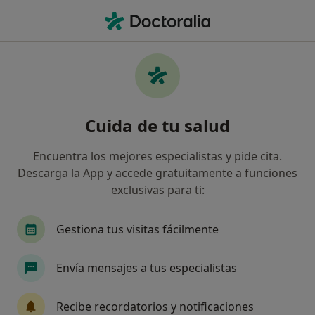
Men
Ginecólogo • Valencia, Valencia
Filtros
Seguro:
AMSYR
Ma
Ginecólogos de AMSYR en Valencia
Cuida de tu salud
Así organizamos los resultados
Encuentra los mejores especialistas y pide cita.
Descarga la App y accede gratuitamente a funciones
exclusivas para ti:
Gestiona tus visitas fácilmente
Envía mensajes a tus especialistas
Dr. Carlos Sánchez Ajenjo
·
Ver más
Ginecólogo
Recibe recordatorios y notificaciones