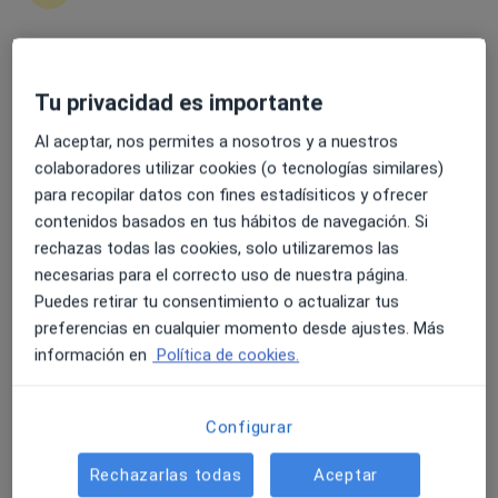
116 opiniones
C/ de Ciril Amorós, 62, Valencia
•
Mapa
Centro Médico Quirónsalud Mercado de Colón
4.6 y 4.8 de valoración media en Google Play y Apple
Acepta AMSYR
Tu privacidad es importante
Store
Primera visita Ginecología y Obstetricia
Al aceptar, nos permites a nosotros y a nuestros
colaboradores utilizar cookies (o tecnologías similares)
Este especialista no ofrece reserva de cita online en esta dirección.
para recopilar datos con fines estadísiticos y ofrecer
Pedir una cita
contenidos basados en tus hábitos de navegación. Si
rechazas todas las cookies, solo utilizaremos las
necesarias para el correcto uso de nuestra página.
Puedes retirar tu consentimiento o actualizar tus
preferencias en cualquier momento desde ajustes. Más
información en
Política de cookies.
Configurar
Dr. Cesar Victoria Gomis
Rechazarlas todas
Aceptar