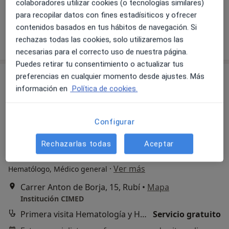
Primera visita Hematología y Hemoterapia
70 €
colaboradores utilizar cookies (o tecnologías similares)
para recopilar datos con fines estadísiticos y ofrecer
Este especialista no ofrece reserva de cita online en esta dirección.
contenidos basados en tus hábitos de navegación. Si
Pedir una cita
rechazas todas las cookies, solo utilizaremos las
necesarias para el correcto uso de nuestra página.
Puedes retirar tu consentimiento o actualizar tus
preferencias en cualquier momento desde ajustes. Más
información en
Política de cookies.
Configurar
Rechazarlas todas
Aceptar
Dr. Humberto Loscertales Guardiola
·
Ver más
Hematólogo, Médico general
Carrer Anton de Borja, 15, Rubí
•
Mapa
Institución CIMED
Primera visita Hematología y Hemoterapia
Servicio gratuito