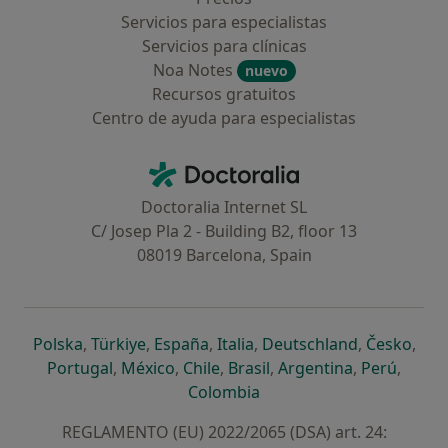
Servicios para especialistas
Servicios para clínicas
Noa Notes
nuevo
Recursos gratuitos
Centro de ayuda para especialistas
Contacto
Doctoralia - Página de inicio
Doctoralia Internet SL
C/ Josep Pla 2 - Building B2, floor 13
08019 Barcelona, Spain
se abre en una nueva pestaña
se abre en una nueva pestaña
se abre en una nueva pestaña
se abre en una nueva pes
se abre en 
se a
Polska
,
Türkiye
,
España
,
Italia
,
Deutschland
,
Česko
,
se abre en una nueva pestaña
se abre en una nueva pestaña
se abre en una nueva pestaña
se abre en una nueva p
se abre en 
se abr
Portugal
,
México
,
Chile
,
Brasil
,
Argentina
,
Perú
,
se abre en una nueva pe
Colombia
REGLAMENTO (EU) 2022/2065 (DSA) art. 24: