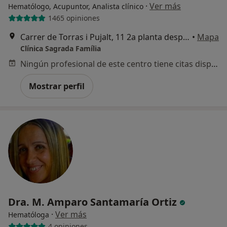
·
Ver más
Hematólogo, Acupuntor, Analista clínico
1465 opiniones
Carrer de Torras i Pujalt, 11 2a planta despacho 2.7, Barcelona
•
Mapa
Clínica Sagrada Família
¿Alguna vez has usado una app
Ningún profesional de este centro tiene citas disponibles
o chatbot de IA para hablar
sobre un tema emocional o
Mostrar perfil
psicológico?
Sí, varias veces
Sí, una vez
No, pero lo consideraría
No, y no confío en ello
Continuar
Dra. M. Amparo Santamaría Ortiz
·
Ver más
Hematóloga
4 opiniones