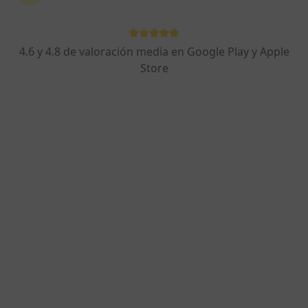
4.6 y 4.8 de valoración media en Google Play y Apple
Opción de pago online
Store
Dr. César Sotomayor
·
Ver más
Internista
17 opiniones
Consulta online
120 €
Este especialista no ofrece reserva de cita online en esta dirección.
Pedir una cita