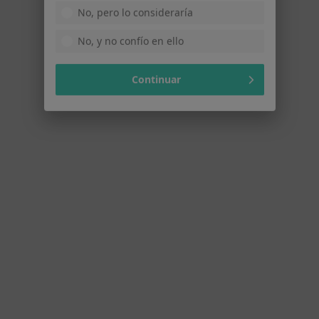
·
Ver más
Internista
166 opiniones
No, pero lo consideraría
Consulta online
100 €
No, y no confío en ello
Este especialista no ofrece reserva de cita online en esta dirección.
Continuar
Pedir una cita
Dra. Inmaculada Roldán Puchalt
·
Ver más
Internista, Endocrina
98 opiniones