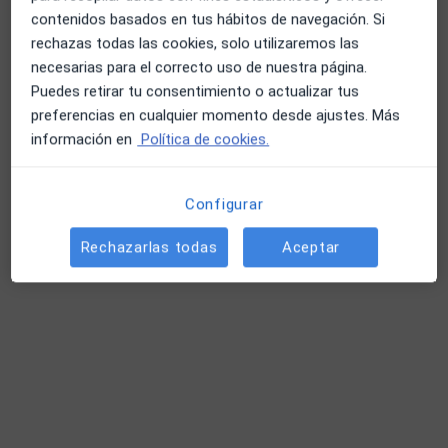
contenidos basados en tus hábitos de navegación. Si
rechazas todas las cookies, solo utilizaremos las
necesarias para el correcto uso de nuestra página.
Opción de pago online
Puedes retirar tu consentimiento o actualizar tus
Dr. Julio Monje Díaz
preferencias en cualquier momento desde ajustes. Más
·
Ver más
Internista, Médico general
información en
Política de cookies.
256 opiniones
Consulta online
40 €
Configurar
Este especialista no ofrece reserva de cita online en esta dirección.
Rechazarlas todas
Aceptar
Pedir una cita