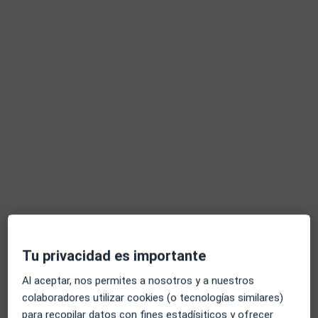
Opción de pago online
Dr. Celso Pareja-Obregón López-Pazo
·
Ver más
Internista, Terapeuta complementario
174 opiniones
Consulta online
60 €
Este especialista no ofrece reserva de cita online en esta dirección.
Pedir una cita
Tu privacidad es importante
Al aceptar, nos permites a nosotros y a nuestros
colaboradores utilizar cookies (o tecnologías similares)
para recopilar datos con fines estadísiticos y ofrecer