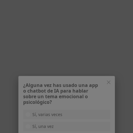
Experta Riesgo cardiovascular y enf
tromboembólica
Premio Mejor Residente Huelva (Excelencia)
Escucha activa, tiempo y diagnóstico de precisión
Consulta online
90 €
Este especialista no ofrece reserva de cita online en esta dirección.
Pedir una cita
¿Alguna vez has usado una app
o chatbot de IA para hablar
sobre un tema emocional o
psicológico?
Sí, varias veces
Dr. Félix Gómez-Guillamón y Arrabal
Sí, una vez