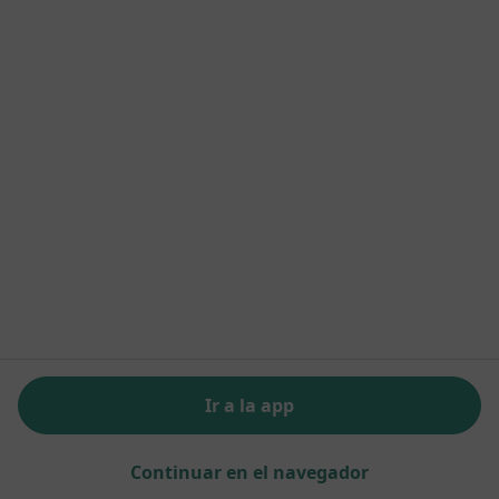
Dra. Laia Navarro Peiro
·
Ver más
Internista
3 opiniones
Primera visita Medicina Interna
60 €
Este especialista no ofrece reserva de cita online en esta dirección.
Pedir una cita
Ir a la app
Continuar en el navegador