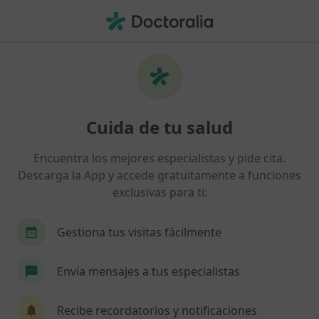
Men
Internista
Filtros
• 1
Seguro
Internistas online
Cuida de tu salud
Así organizamos los resultados
Encuentra los mejores especialistas y pide cita.
Descarga la App y accede gratuitamente a funciones
¿Cuál es tu compañía aseguradora?
exclusivas para ti:
Adeslas
Asisa
Sanitas
DKV Seguros
Gestiona tus visitas fácilmente
Envía mensajes a tus especialistas
Recibe recordatorios y notificaciones