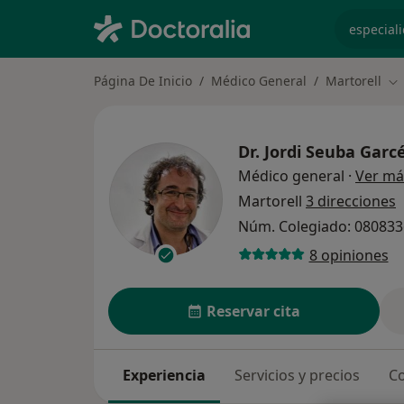
especiali
Página De Inicio
Médico General
Martorell
Ca
Dr.
Jordi Seuba Garc
Médico general
·
Ver má
Martorell
3 direcciones
Núm. Colegiado: 08083
8 opiniones
Reservar cita
Experiencia
Servicios y precios
Co