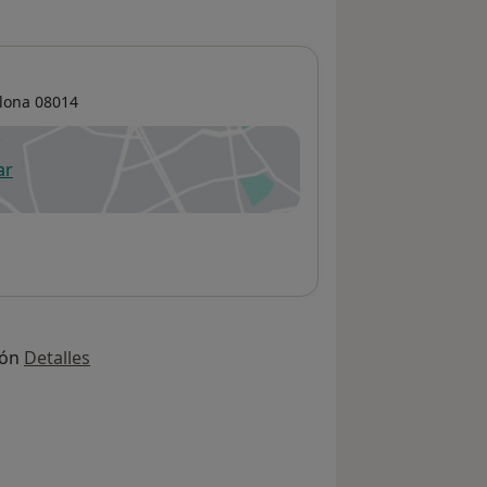
lona
08014
ar
 abre en una nueva pestaña
ión
Detalles