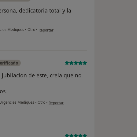
rsona, dedicatoria total y la
en opinión del usuario Cristina Casanovas
ncies Mediques
•
Otro
•
Reportar
erificado
jubilacion de este, creia que no
os.
en opinión del usuario Manel Barrena
- Urgencies Mediques
•
Otro
•
Reportar