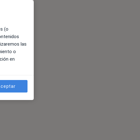
es (o
contenidos
lizaremos las
miento o
ción en
ceptar