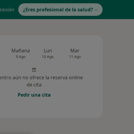
 sesión
¿Eres profesional de la salud?
Mañana
Lun
Mar
Mié
Jue
9 Ago
10 Ago
11 Ago
12 Ago
13 Ag
entro aún no ofrece la reserva online
de cita
Pedir una cita