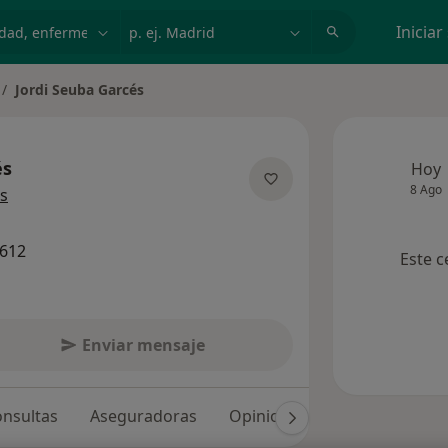
dad, enfermedad o nombre
p. ej. Madrid
Iniciar
Jordi Seuba Garcés
mbiar de ciudad
és
Hoy
8 Ago
sobre las especializaciones
s
3612
Este c
Enviar mensaje
nsultas
Aseguradoras
Opiniones (8)