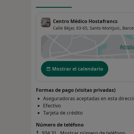
Centro Médico Hostafrancs
Calle Béjar, 63-65,
Sants-Montjuïc
,
Barce
Ampli
se
Disponibilidad
Mostrar el calendario
Formas de pago (visitas privadas)
Aseguradoras aceptadas en esta direcc
Efectivo
Tarjeta de crédito
Número de teléfono
934 31...
Mostrar número de teléfono