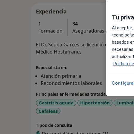
Experiencia
Tu priv
1
34
Al aceptar,
Formación
Aseguradoras aceptadas
tecnologías
basados en
El Dr. Seuba Garces se licenció en Medicin
necesarias
Médico Hostafrancs
actualizar
Política d
Especialista en:
Atención primaria
Reconocimientos laborales
Configura
Principales enfermedades tratadas
Gastritis aguda
Hipertensión
Lumbal
Cefaleas
Tipos de consulta
Presencial
Ver direcciones (1)