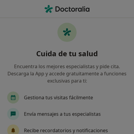
Men
Lumbalgia • Martorell, Barcelona
Filtros
• 1
Seguro
Mapa
Especialistas en Lumbalgia en Martorell
Cuida de tu salud
Así organizamos los resultados
Encuentra los mejores especialistas y pide cita.
Descarga la App y accede gratuitamente a funciones
¿Qué especialidad estás buscando?
exclusivas para ti:
Fisioterapeuta
Médico general
Terapeuta
Gestiona tus visitas fácilmente
Envía mensajes a tus especialistas
Recibe recordatorios y notificaciones