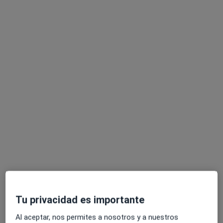
Laia Alarcón
·
Ver más
Fisioterapeuta, Osteópata
249 opiniones
Plaça de Salvador Espriu, 2 , local E, Terrassa
•
Mapa
ImaginaSalut
Primera visita fisioterapia
65 €
Este especialista no ofrece reserva de cita online en esta dirección.
Tu privacidad es importante
Pedir una cita
Al aceptar, nos permites a nosotros y a nuestros