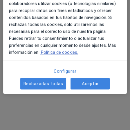
colaboradores utilizar cookies (o tecnologías similares)
para recopilar datos con fines estadísiticos y ofrecer
contenidos basados en tus hábitos de navegación. Si
rechazas todas las cookies, solo utilizaremos las
necesarias para el correcto uso de nuestra página.
Puedes retirar tu consentimiento o actualizar tus
preferencias en cualquier momento desde ajustes. Más
información en
Política de cookies.
Dr. Hayder Rojas Orellana
·
Ver más
Médico general
57 opiniones
Configurar
Passeig del Terraplè 97, Molins de Rei
•
Mapa
Rechazarlas todas
Aceptar
Centre Mèdic Molins de Rei
Visita Medicina General
desde 80 €
Este especialista no ofrece reserva de cita online en esta dirección.
Pedir una cita