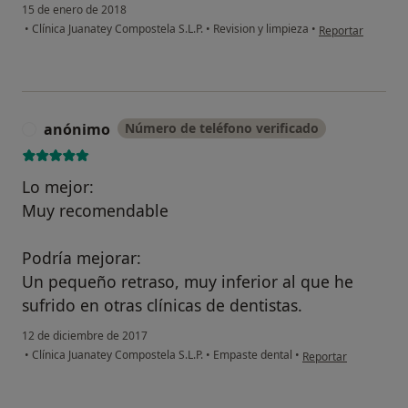
15 de enero de 2018
en opinión del u
•
Clínica Juanatey Compostela S.L.P.
•
Revision y limpieza
•
Reportar
anónimo
Número de teléfono verificado
A
Lo mejor:
Muy recomendable
Podría mejorar:
Un pequeño retraso, muy inferior al que he
sufrido en otras clínicas de dentistas.
12 de diciembre de 2017
en opinión del usuar
•
Clínica Juanatey Compostela S.L.P.
•
Empaste dental
•
Reportar