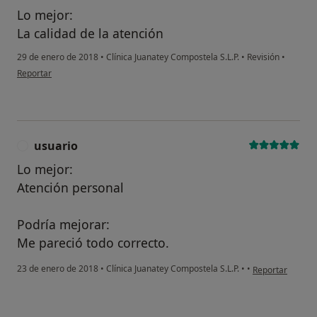
Lo mejor:
La calidad de la atención
29 de enero de 2018
•
Clínica Juanatey Compostela S.L.P.
•
Revisión
•
en opinión del usuario usuario
Reportar
usuario
U
Lo mejor:
Atención personal
Podría mejorar:
Me pareció todo correcto.
en opinión del u
23 de enero de 2018
•
Clínica Juanatey Compostela S.L.P.
•
•
Reportar