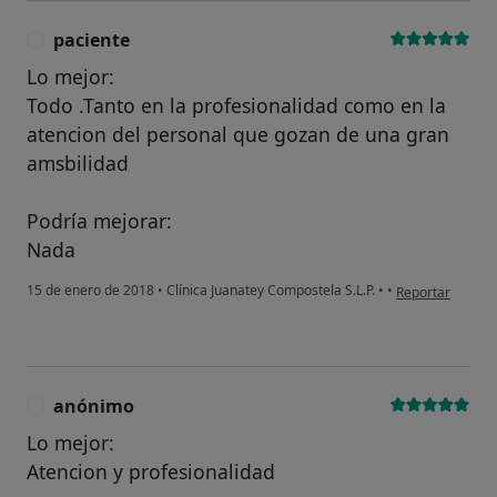
paciente
P
Lo mejor:
Todo .Tanto en la profesionalidad como en la
atencion del personal que gozan de una gran
amsbilidad
Podría mejorar:
Nada
en opinión del u
15 de enero de 2018
•
Clínica Juanatey Compostela S.L.P.
•
•
Reportar
anónimo
A
Lo mejor:
Atencion y profesionalidad