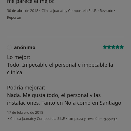
me parece el mejor.
30 de abril de 2018
•
Clínica Juanatey Compostela S.L.P.
•
Revisión
•
en opinión del usuario Cuenta eliminada
Reportar
anónimo
A
Lo mejor:
Todo. Impecable el personal e impecable la
clìnica
Podría mejorar:
Nada. Me gusta todo, el personal y las
instalaciones. Tanto en Noia como en Santiago
17 de febrero de 2018
en opinión del u
•
Clínica Juanatey Compostela S.L.P.
•
Limpieza y revisión
•
Reportar