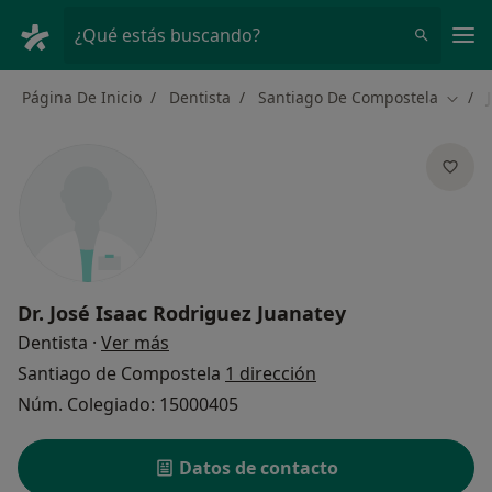
Men
¿Qué estás buscando?
Página De Inicio
Dentista
Santiago De Compostela
Cambi
Dr.
José Isaac Rodriguez Juanatey
sobre las especializaciones
Dentista
·
Ver más
Santiago de Compostela
1 dirección
Núm. Colegiado: 15000405
Datos de contacto