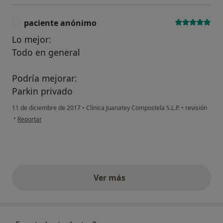
paciente anónimo
P
Lo mejor:
Todo en general
Podría mejorar:
Parkin privado
11 de diciembre de 2017
•
Clínica Juanatey Compostela S.L.P.
•
revisión
en opinión del usuario paciente anónimo
•
Reportar
Ver más
opiniones anteriores