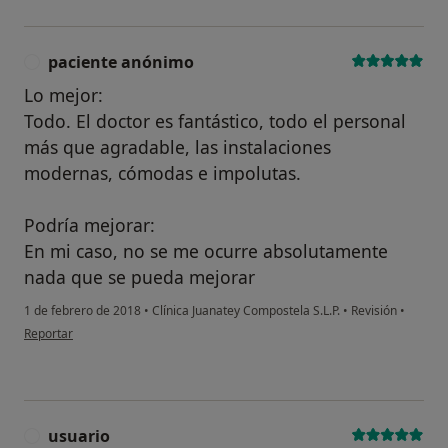
paciente anónimo
P
Lo mejor:
Todo. El doctor es fantástico, todo el personal
más que agradable, las instalaciones
modernas, cómodas e impolutas.
Podría mejorar:
En mi caso, no se me ocurre absolutamente
nada que se pueda mejorar
1 de febrero de 2018
•
Clínica Juanatey Compostela S.L.P.
•
Revisión
•
en opinión del usuario paciente anónimo
Reportar
usuario
U