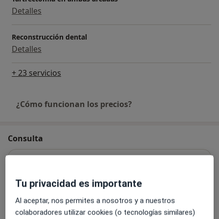
Detalles
Reconstrucción dental
Detalles
+ 23 servicios
¿Cómo funcionan los precios?
Consulta
Clínica Juanatey Compostela S.L.P.
Av. Bilbao 26,
Santiago de Compostela
15706
Tu privacidad es importante
Al aceptar, nos permites a nosotros y a nuestros
Ampliar
se abre en una nueva pestañ
colaboradores utilizar cookies (o tecnologías similares)