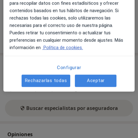
para recopilar datos con fines estadísiticos y ofrecer
Disponibilidad
contenidos basados en tus hábitos de navegación. Si
Mostrar el calendario
rechazas todas las cookies, solo utilizaremos las
necesarias para el correcto uso de nuestra página.
Puedes retirar tu consentimiento o actualizar tus
Mostrar más detalles
preferencias en cualquier momento desde ajustes. Más
sobre la dirección
información en
Política de cookies.
No se aceptan aseguradoras
Configurar
Este especialista solo acepta pacientes privados.
Rechazarlas todas
Aceptar
Puedes pagar la cita de forma privada, o buscar otro
especialista que acepte tu aseguradora.
Buscar especialistas por aseguradora
Opiniones